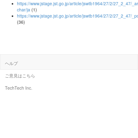
https://www.jstage.jst.go.jp/article/jswtb1964/27/2/27_2_47/_art
char/ja
(1)
https://www.jstage.jst.go.jp/article/jswtb1964/27/2/27_2_47/_p
(36)
ヘルプ
ご意見はこちら
TechTech Inc.