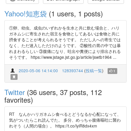
Yahoo!知恵袋
(1 users, 1 posts)
①卵、幼虫、成虫のいずれかを生水と共に飲む場合と、ハリ
ガネムシに寄生された宿主を食物としてあるいは食物と共に
摂食することが考えられるそうです。 ただし人への寄生では
なく、ただ迷入しただけのようです。 ②酸性の胃の中では暴
れまわるらしい ③腹痛になり、吐出や糞便により排出される
そうです。 https://www.jstage.jst.go.jp/article/jswtb1964 ...
2020-05-06 14:14:00
128393744
(
投稿一覧
)
1
Twitter
(36 users, 37 posts, 112
favorites)
RT なんかハリガネムシ食べるとどうなるか心配になって、
気がついたらこれ読んでた。 多分、めっちゃ腹痛嘔吐に襲わ
れそう（人間の場合）。 https://t.co/lyiR8dx4xm