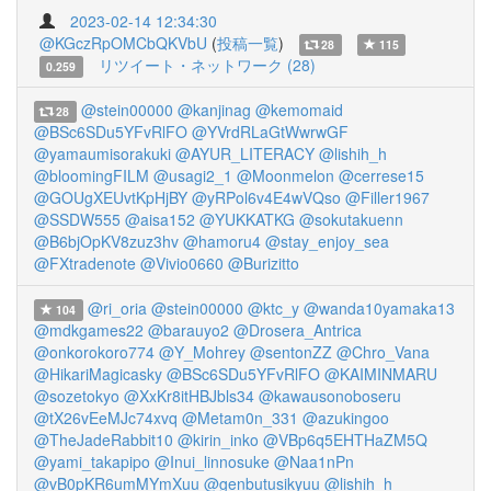
2023-02-14 12:34:30
@KGczRpOMCbQKVbU
(
投稿一覧
)
28
115
リツイート・ネットワーク (28)
0.259
@stein00000
@kanjinag
@kemomaid
28
@BSc6SDu5YFvRlFO
@YVrdRLaGtWwrwGF
@yamaumisorakuki
@AYUR_LITERACY
@lishih_h
@bloomingFILM
@usagi2_1
@Moonmelon
@cerrese15
@GOUgXEUvtKpHjBY
@yRPol6v4E4wVQso
@Filler1967
@SSDW555
@aisa152
@YUKKATKG
@sokutakuenn
@B6bjOpKV8zuz3hv
@hamoru4
@stay_enjoy_sea
@FXtradenote
@Vivio0660
@Burizitto
@ri_oria
@stein00000
@ktc_y
@wanda10yamaka13
104
@mdkgames22
@barauyo2
@Drosera_Antrica
@onkorokoro774
@Y_Mohrey
@sentonZZ
@Chro_Vana
@HikariMagicasky
@BSc6SDu5YFvRlFO
@KAIMINMARU
@sozetokyo
@XxKr8itHBJbls34
@kawausonoboseru
@tX26vEeMJc74xvq
@Metam0n_331
@azukingoo
@TheJadeRabbit10
@kirin_inko
@VBp6q5EHTHaZM5Q
@yami_takapipo
@Inui_linnosuke
@Naa1nPn
@vB0pKR6umMYmXuu
@genbutusikyuu
@lishih_h