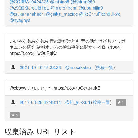
@COBRA19424825
@mikino5
@Seiran250
@z9Q6KtJreUfdTqL
@microhiromi
@tubamijin9
@tsukananahachi
@gaikiti_mazide
@KzO1tuFxpn6Uk7e
@nyagnya
いいやああああああ 昔の話だけども 昔の話だけども ハリガ
ネムシの研究 飲料水からの検出事例に関する考察（1964）
https://t.co/3jHwQ0RqKy
2021-10-10 18:22:23
@masakatsu_
(
投稿一覧
)
@cb9vw これ↓です〜 https://t.co/70Gcx349kE
2017-08-28 22:43:14
@Hi_yukkuri
(
投稿一覧
)
1
0
収集済み URL リスト