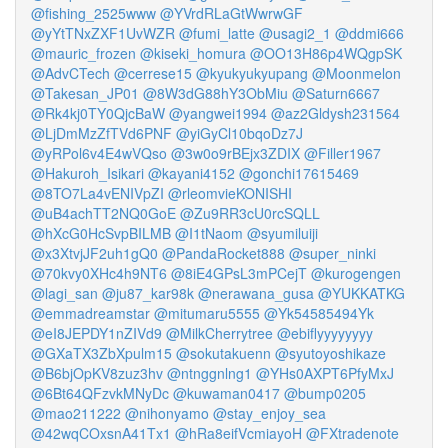
@fishing_2525www
@YVrdRLaGtWwrwGF
@yYtTNxZXF1UvWZR
@fumi_latte
@usagi2_1
@ddmi666
@mauric_frozen
@kiseki_homura
@OO13H86p4WQgpSK
@AdvCTech
@cerrese15
@kyukyukyupang
@Moonmelon
@Takesan_JP01
@8W3dG88hY3ObMiu
@Saturn6667
@Rk4kj0TY0QjcBaW
@yangwei1994
@az2Gldysh231564
@LjDmMzZfTVd6PNF
@yiGyCl10bqoDz7J
@yRPol6v4E4wVQso
@3w0o9rBEjx3ZDIX
@Filler1967
@Hakuroh_Isikari
@kayani4152
@gonchi17615469
@8TO7La4vENIVpZI
@rleomvieKONISHI
@uB4achTT2NQ0GoE
@Zu9RR3cU0rcSQLL
@hXcG0HcSvpBILMB
@I1tNaom
@syumiluiji
@x3XtvjJF2uh1gQ0
@PandaRocket888
@super_ninki
@70kvy0XHc4h9NT6
@8iE4GPsL3mPCejT
@kurogengen
@lagi_san
@ju87_kar98k
@nerawana_gusa
@YUKKATKG
@emmadreamstar
@mitumaru5555
@Yk54585494Yk
@eI8JEPDY1nZIVd9
@MilkCherrytree
@ebiflyyyyyyyy
@GXaTX3ZbXpulm15
@sokutakuenn
@syutoyoshikaze
@B6bjOpKV8zuz3hv
@ntnggnlng1
@YHs0AXPT6PfyMxJ
@6Bt64QFzvkMNyDc
@kuwaman0417
@bump0205
@mao211222
@nihonyamo
@stay_enjoy_sea
@42wqCOxsnA41Tx1
@hRa8eifVcmiayoH
@FXtradenote