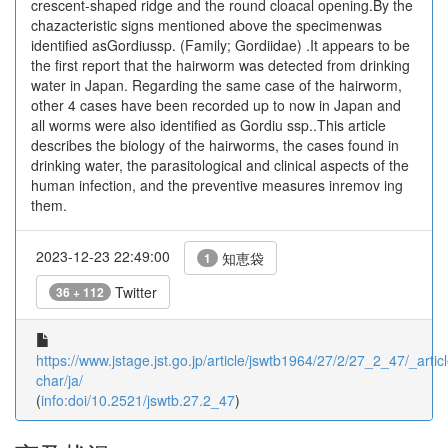
crescent-shaped ridge and the round cloacal opening.By the
chazacteristic signs mentioned above the specimenwas
identified asGordiussp. (Family; Gordiidae) .It appears to be
the first report that the hairworm was detected from drinking
water in Japan. Regarding the same case of the hairworm,
other 4 cases have been recorded up to now in Japan and
all worms were also identified as Gordiu ssp..This article
describes the biology of the hairworms, the cases found in
drinking water, the parasitological and clinical aspects of the
human infection, and the preventive measures inremov ing
them.
2023-12-23 22:49:00
知恵袋
1
Twitter
36 + 112
https://www.jstage.jst.go.jp/article/jswtb1964/27/2/27_2_47/_articl
char/ja/
(
info:doi/10.2521/jswtb.27.2_47
)