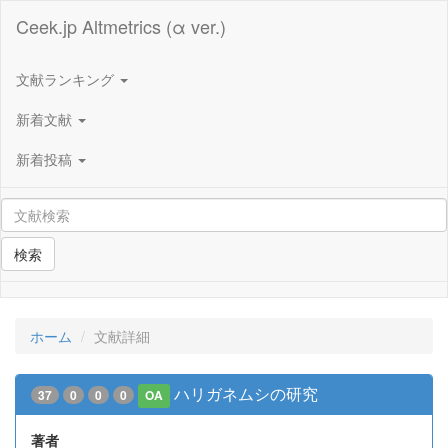
Ceek.jp Altmetrics (α ver.)
文献ランキング
新着文献
新着投稿
検索
ホーム
文献詳細
ハリガネムシの研究
37
0
0
0
OA
著者