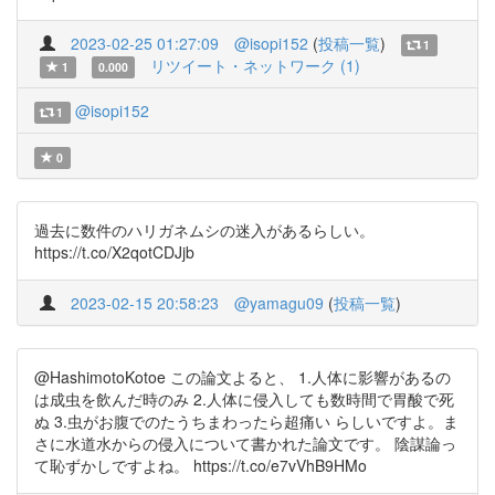
2023-02-25 01:27:09
@isopi152
(
投稿一覧
)
1
リツイート・ネットワーク (1)
1
0.000
@isopi152
1
0
過去に数件のハリガネムシの迷入があるらしい。
https://t.co/X2qotCDJjb
2023-02-15 20:58:23
@yamagu09
(
投稿一覧
)
@HashimotoKotoe この論文よると、 1.人体に影響があるの
は成虫を飲んだ時のみ 2.人体に侵入しても数時間で胃酸で死
ぬ 3.虫がお腹でのたうちまわったら超痛い らしいですよ。ま
さに水道水からの侵入について書かれた論文です。 陰謀論っ
て恥ずかしですよね。 https://t.co/e7vVhB9HMo