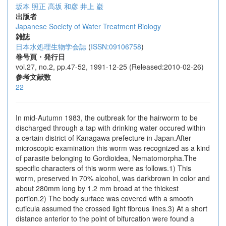
坂本 照正
高坂 和彦
井上 巌
出版者
Japanese Society of Water Treatment Biology
雑誌
日本水処理生物学会誌
(
ISSN:09106758
)
巻号頁・発行日
vol.27, no.2, pp.47-52, 1991-12-25 (Released:2010-02-26)
参考文献数
22
In mid-Autumn 1983, the outbreak for the hairworm to be
discharged through a tap with drinking water occured within
a certain district of Kanagawa prefecture in Japan.After
microscopic examination this worm was recognized as a kind
of parasite belonging to Gordioidea, Nematomorpha.The
specific characters of this worm were as follows.1) This
worm, preserved in 70% alcohol, was darkbrown in color and
about 280mm long by 1.2 mm broad at the thickest
portion.2) The body surface was covered with a smooth
cuticula assumed the crossed light fibrous lines.3) At a short
distance anterior to the point of bifurcation were found a