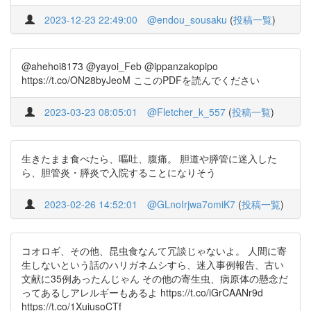
2023-12-23 22:49:00
@endou_sousaku
(
投稿一覧
)
@ahehoi8173 @yayoi_Feb @ippanzakopipo
https://t.co/ON28byJeoM ここのPDFを読んでください
2023-03-23 08:05:01
@Fletcher_k_557
(
投稿一覧
)
生きたまま食べたら、嘔吐、腹痛。 胆道や膵管に迷入した
ら、胆管炎・膵炎で入院することになりそう
2023-02-26 14:52:01
@GLnoIrjwa7omiK7
(
投稿一覧
)
コオロギ、その他、昆虫食なんて冗談じゃないよ。 人間に寄
生しないという話のハリガネムシすら、迷入事例報告、古い
文献に35例あったんじゃん その他の寄生虫、病原体の懸念だ
ってあるしアレルギーもあるよ https://t.co/iGrCAANr9d
https://t.co/1XuiusoCTf