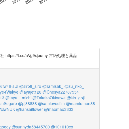
/t.co/aVg9xjpumy 古紙処理と薬品
6fw4lFsUl
@siro8_siro
@liamisak_
@zu_nko_
ye4Wakye
@ayajet128
@Chesya22787554
313
@tayu__michi
@TakakoOkinawa
@kin_goji
enSegare
@pj88888
@samlovestim
@mamiemon38
clwNUK
@kansaiflower
@maomao3333
goody
@sunnyda58445760
@101010co