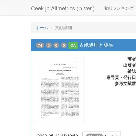
Ceek.jp Altmetrics (α ver.)
文献ランキング
ホーム
文献詳細
古紙処理と薬品
74
0
0
0
OA
著者
出版者
雑誌
巻号頁・発行日
参考文献数
2023-05-16 15:19:52