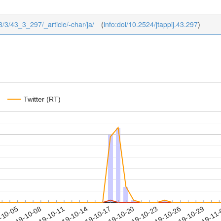
43/3/43_3_297/_article/-char/ja/
(
info:doi/10.2524/jtappij.43.297
)
Twitter (RT)
2019-10-26
2019-10-29
2019-11
-10-05
2
2019-10-08
2019-10-11
2019-10-14
2019-10-17
2019-10-20
2019-10-23