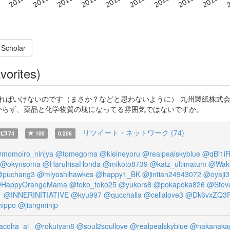
 Scholar
vorites)
いけないのです（まさか？などと思わないように） 九州製紙株式会社 https:/
の古紙なのかわからず、薬品と化学物質の塊になってる雰囲気ではないですか。
リツイート・ネットワーク (74)
74
100
0.206
momoiro_ninjya
@tomegoma
@kleineyoru
@realpealskyblue
@qBi1iR
@okynsoma
@HaruhisaHonda
@mikoto8739
@katz_ultimatum
@Wak
puchang3
@miyoshihawkes
@happy1_BK
@jintian24943072
@oyaji
HappyOrangeMama
@toko_toko25
@yukors8
@pokapoka826
@Stev
1
@INNERINITIATIVE
@kyu997
@qucchalla
@cellalove3
@Dk6vxZQ3P
hippo
@jiangminjp
acoha_ai_
@rokutyan8
@soul2soullove
@realpealskyblue
@nakanaka