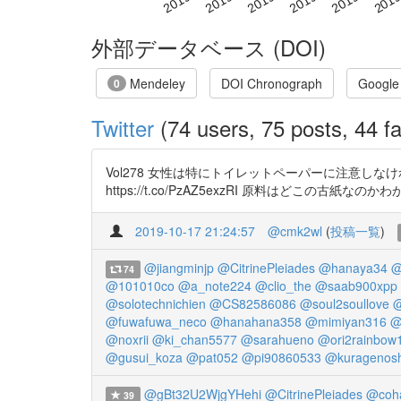
外部データベース (DOI)
Mendeley
DOI Chronograph
Google
0
Twitter
(74 users, 75 posts, 44 fa
Vol278 女性は特にトイレットペーパーに注意しなければ
https://t.co/PzAZ5exzRI 原料はどこ
2019-10-17 21:24:57
@cmk2wl
(
投稿一覧
)
@jiangminjp
@CitrinePleiades
@hanaya34
@
74
@101010co
@a_note224
@clio_the
@saab900xpp
@solotechnichien
@CS82586086
@soul2soullove
@
@fuwafuwa_neco
@hanahana358
@mimiyan316
@
@noxrii
@ki_chan5577
@sarahueno
@ori2rainbow
@gusui_koza
@pat052
@pi90860533
@kuragenos
@gBt32U2WjgYHehi
@CitrinePleiades
@coh
39