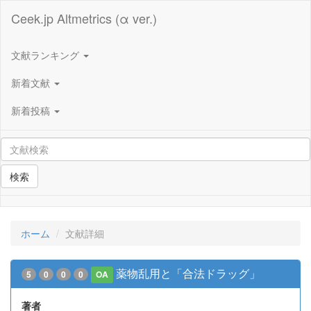
Ceek.jp Altmetrics (α ver.)
文献ランキング
新着文献
新着投稿
検索
ホーム
文献詳細
薬物乱用と「合法ドラッグ」
5
0
0
0
OA
著者