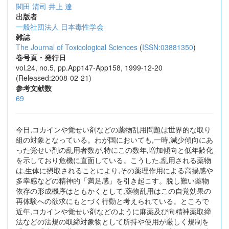
関田 清司
井上 達
出版者
一般社団法人 日本毒性学会
雑誌
The Journal of Toxicological Sciences
(
ISSN:03881350
)
巻号頁・発行日
vol.24, no.5, pp.App147-App158, 1999-12-20
(Released:2008-02-21)
参考文献数
69
今日,コカインや覚せい剤などの薬物乱用問題は世界的な取り
組の対象となっている。わが国においても,一時,減少傾向にあ
った覚せい剤の乱用者数が,特にこの数年,増加傾向と低年齢化
を示しており危機に直面している。こうした,乱用される薬物
は,生体に摂取されることにより,その薬理作用による高揚感や
多幸感などの精神的「満足感」を引き起こす。脱し難い薬物
依存の形成機序はともかくとして,薬物乱用はこの自覚効果の
再体験への欲求にもとづく行動と考えられている。ところで
近年,コカインや覚せい剤などのように麻薬及び向精神薬取締
法などの法規の取締対象物として所持や使用が厳しく規制を