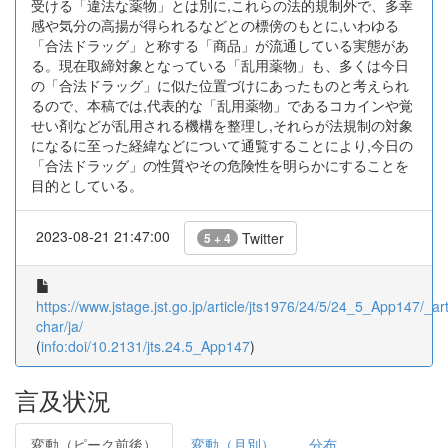
受ける「違法な薬物」とは別に,これらの法的規制外で、多幸
感や気分の高揚が得られるなどとの標傍のもとに,いわゆる
「合法ドラッグ」と称する「商品」が流通している実態があ
る。現在取締対象となっている「乱用薬物」も、多くは今日
の「合法ドラッグ」に似た位置づけにあったものと考えられ
るので、本稿では,代表的な「乱用薬物」であるコカインや覚
せい剤などが乱用される機構を整理し,それらが法規制の対象
になるに至った経緯などについて通覧することにより,今日の
「合法ドラッグ」の性質やその危険性を明らかにすることを
目的としている。
2023-08-21 21:47:00
Twitter
5 + 4
https://www.jstage.jst.go.jp/article/jts1976/24/5/24_5_App147/_art
char/ja/
(
info:doi/10.2131/jts.24.5_App147
)
言及状況
変動（ピーク前後）
変動（月別）
分布