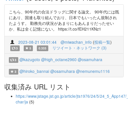
こちら、90年代の合法ドラッグに関する論文。 90年代には既
にあり、国連も取り組んでおり、日本でもいったん規制され
たようす。 勤務先の状況があまりにもあんまりだったせい
か、私は全く記憶にない。 https://t.co/fEH211KNz1
2023-08-21 03:01:44
@miwachan_info
(
投稿一覧
)
リツイート・ネットワーク (3)
3
5
0.333
@kazugoto
@high_octane2960
@osamuhara
3
@hiroko_bannai
@osamuhara
@nemunemu1116
3
収集済み URL リスト
https://www.jstage.jst.go.jp/article/jts1976/24/5/24_5_App147/
char/ja
(5)