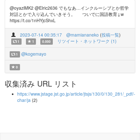
@oyaziMK2 @Elric2636 でもなあ…インクルーシブとか哲学
対話とかで入り込んでいきそう。 ついでに国語教育↓w
https://t.co/1nHYjcShxL
2023-07-14 00:35:17
@mamiananeko
(
投稿一覧
)
リツイート・ネットワーク (1)
1
1
0.000
@kogemayo
1
0
収集済み URL リスト
https://www.jstage.jst.go.jp/article/jtsjs/130/0/130_281/_pdf/-
char/ja
(2)