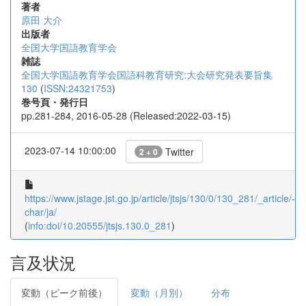
著者
原田 大介
出版者
全国大学国語教育学会
雑誌
全国大学国語教育学会国語科教育研究:大会研究発表要旨集
130
(
ISSN:24321753
)
巻号頁・発行日
pp.281-284, 2016-05-28 (Released:2022-03-15)
2023-07-14 10:00:00
Twitter
2 + 0
https://www.jstage.jst.go.jp/article/jtsjs/130/0/130_281/_article/-
char/ja/
(
info:doi/10.20555/jtsjs.130.0_281
)
言及状況
変動（ピーク前後）
変動（月別）
分布