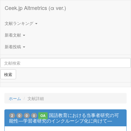
Ceek.jp Altmetrics (α ver.)
文献ランキング
新着文献
新着投稿
検索
ホーム
文献詳細
国語教育における当事者研究の可
2
0
0
0
OA
能性―学習者研究のインクルーシブ化に向けて―