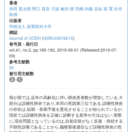
著者
赤田 憲太朗
野口 真吾
川波 敏則
畑 亮輔
内藤 圭祐
迎 寛
矢寺
和博
出版者
学校法人 産業医科大学
雑誌
Journal of UOEH
(
ISSN:0387821X
)
巻号頁・発行日
vol.41, no.2, pp.185-192, 2019-06-01 (Released:2019-07-
09)
参考文献数
50
被引用文献数
3
1
我が国では,近年の高齢化に伴い肺炎患者数が増加している.大
部分は誤嚥性肺炎であり,本邦の死因第三位である.誤嚥性肺炎
の存在は,短期・長期予後を悪化させることが知られているが,
現状では誤嚥性肺炎を正確に診断する基準や方法はない.実際
に,現在問題となっているのは,自覚症状がなく反復・持続する
不顕性誤嚥であることから,脳梗塞後遺症など誤嚥性肺炎の危