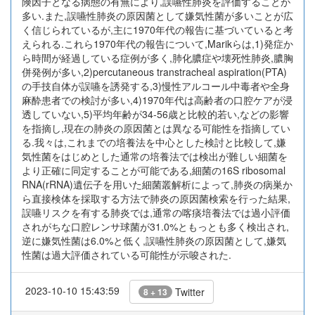
険因子となる病態の有無により,誤嚥性肺炎を評価することが
多い.また,誤嚥性肺炎の原因菌として嫌気性菌が多いことが広
く信じられているが,主に1970年代の報告に基づいていると考
えられる.これら1970年代の報告について,Marikらは,1)発症か
ら時間が経過している症例が多く,肺化膿症や壊死性肺炎,膿胸
併発例が多い,2)percutaneous transtracheal aspiration(PTA)
の手技自体が誤嚥を誘発する,3)慢性アルコール中毒者や全身
麻酔患者での検討が多い,4)1970年代は高齢者の口腔ケアが浸
透していない,5)平均年齢が34-56歳と比較的若い,などの影響
を指摘し,現在の肺炎の原因菌とは異なる可能性を指摘してい
る.我々は,これまでの培養法を中心とした検討と比較して,嫌
気性菌をはじめとした通常の培養法では検出が難しい細菌を
より正確に同定することが可能である,細菌の16S ribosomal
RNA(rRNA)遺伝子を用いた細菌叢解析によって,肺炎の病巣か
ら直接検体を採取する方法で肺炎の原因菌検索を行った結果,
誤嚥リスクを有する肺炎では,通常の喀痰培養法では過小評価
されがちな口腔レンサ球菌が31.0%ともっとも多く検出され,
逆に嫌気性菌は6.0%と低く,誤嚥性肺炎の原因菌として,嫌気
性菌は過大評価されている可能性が示唆された.
2023-10-10 15:43:59
Twitter
8 + 13