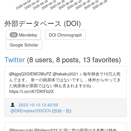
2020-05-22
2020-04-04
2020-04-22
2020-05-10
2020-05-28
2020-04-10
2020-04-28
2020-05-16
2020-04-16
2020-05-04
外部データベース (DOI)
Mendeley
DOI Chronograph
23
Google Scholar
Twitter
(8 users, 8 posts, 13 favorites)
@kjgqQ3GIEMOWuPZ @takaku2021 > 毎年肺炎で10万人死
んでます。 単一の病原体ではないですし，体外からやってき
た病原体が原因ではない例も含まれますがね．
https://t.co/nK7DKtFb2X
2023-10-10 15:43:59
@DXEnejesxUS3OCh
(
投稿一覧
)
@bingsuzuki @hideon523 2/ 現に世の死因の大多数は肺炎