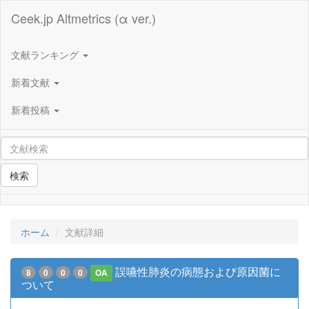
Ceek.jp Altmetrics (α ver.)
文献ランキング
新着文献
新着投稿
検索
ホーム
文献詳細
誤嚥性肺炎の病態および原因菌に
8
0
0
0
OA
ついて