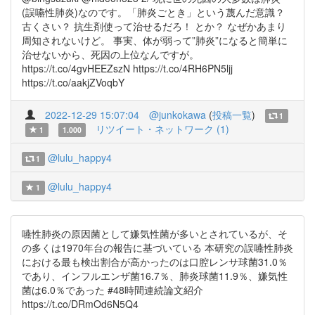
(誤嚥性肺炎)なのです。「肺炎ごとき」という蔑んだ意識？
古くさい？ 抗生剤使って治せるだろ！ とか？ なぜかあまり
周知されないけど。 事実、体が弱って”肺炎”になると簡単に
治せないから、死因の上位なんですが。
https://t.co/4gvHEEZszN https://t.co/4RH6PN5ljj
https://t.co/aakjZVoqbY
2022-12-29 15:07:04
@junkokawa
(
投稿一覧
)
1
リツイート・ネットワーク (1)
1
1.000
@lulu_happy4
1
@lulu_happy4
1
嚥性肺炎の原因菌として嫌気性菌が多いとされているが、そ
の多くは1970年台の報告に基づいている 本研究の誤嚥性肺炎
における最も検出割合が高かったのは口腔レンサ球菌31.0％
であり、インフルエンザ菌16.7％、肺炎球菌11.9％、嫌気性
菌は6.0％であった #48時間連続論文紹介
https://t.co/DRmOd6N5Q4