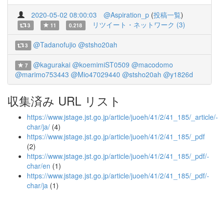
2020-05-02 08:00:03
@Aspiration_p
(
投稿一覧
)
リツイート・ネットワーク (3)
3
11
0.218
@Tadanofujio
@stsho20ah
3
@kagurakai
@koemimiST0509
@macodomo
7
@marimo753443
@Mio47029440
@stsho20ah
@y1826d
収集済み URL リスト
https://www.jstage.jst.go.jp/article/juoeh/41/2/41_185/_article/-
char/ja/
(4)
https://www.jstage.jst.go.jp/article/juoeh/41/2/41_185/_pdf
(2)
https://www.jstage.jst.go.jp/article/juoeh/41/2/41_185/_pdf/-
char/en
(1)
https://www.jstage.jst.go.jp/article/juoeh/41/2/41_185/_pdf/-
char/ja
(1)