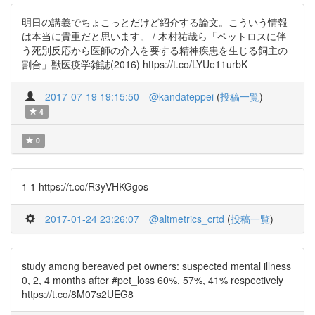
明日の講義でちょこっとだけど紹介する論文。こういう情報
は本当に貴重だと思います。 / 木村祐哉ら「ペットロスに伴
う死別反応から医師の介入を要する精神疾患を生じる飼主の
割合」獣医疫学雑誌(2016) https://t.co/LYUe11urbK
2017-07-19 19:15:50
@kandateppei
(
投稿一覧
)
4
0
1 1 https://t.co/R3yVHKGgos
2017-01-24 23:26:07
@altmetrics_crtd
(
投稿一覧
)
study among bereaved pet owners: suspected mental illness
0, 2, 4 months after #pet_loss 60%, 57%, 41% respectively
https://t.co/8M07s2UEG8