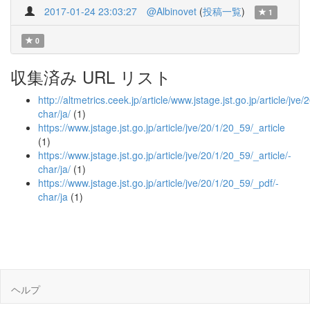
2017-01-24 23:03:27
@Albinovet
(
投稿一覧
)
1
0
収集済み URL リスト
http://altmetrics.ceek.jp/article/www.jstage.jst.go.jp/article/jve/
char/ja/
(1)
https://www.jstage.jst.go.jp/article/jve/20/1/20_59/_article
(1)
https://www.jstage.jst.go.jp/article/jve/20/1/20_59/_article/-
char/ja/
(1)
https://www.jstage.jst.go.jp/article/jve/20/1/20_59/_pdf/-
char/ja
(1)
ヘルプ