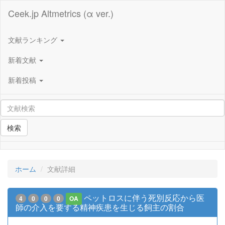
Ceek.jp Altmetrics (α ver.)
文献ランキング
新着文献
新着投稿
検索
ホーム
文献詳細
ペットロスに伴う死別反応から医
4
0
0
0
OA
師の介入を要する精神疾患を生じる飼主の割合