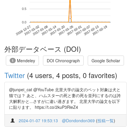
0.5
*
*
0.0
2017-02-13
2016-12-27
2017-01-14
2017-02-01
2017-02-19
2017-01-02
2017-01-20
2017-02-07
2017-01-08
2017-01-26
外部データベース (DOI)
Mendeley
DOI Chronograph
Google Scholar
1
Twitter
(4 users, 4 posts, 0 favorites)
@junpei_cat @YouTube 北里大学の論文のペット対象は犬と
猫では？ あと、ハムスターの死と妻の死を並列にするのは誇
大解釈かと...さすがに違い過ぎます。 北里大学の論文を以下
に貼ります。 https://t.co/2kuP3RieZ4
2024-01-07 19:53:13
@Dondondon369
(
投稿一覧
)