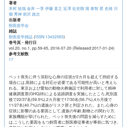
著者
木村 祐哉
金井 一享
伊藤 直之
近澤 征史朗
堀 泰智
星 史雄
川
畑 秀伸
前沢 政次
出版者
獣医疫学会
雑誌
獣医疫学雑誌
(
ISSN:13432583
)
巻号頁・発行日
vol.20, no.1, pp.59-65, 2016-07-20 (Released:2017-01-24)
参考文献数
17
ペット喪失に伴う深刻な心身の症状が2カ月を超えて持続する
場合には,医師による対応が必要である可能性が高いと考えら
れる。東京および愛知の動物火葬施設で利用者に対して精神
健康調査票(GHQ28)による追跡調査を実施したところ,死別直
後で22/37名(59.5%),2カ月後で17/30名(56.7%),4カ月後で
11/27名(40.7%)の遺族がリスク群と判定された。また,心身の
症状に影響のある要因として,遺族の年齢,動物との関わり方,
家族機能が挙げられた。ペット喪失後の問題を減らすために
は,こうした要因をもつ飼育者に獣医療従事者が事前に気づき,