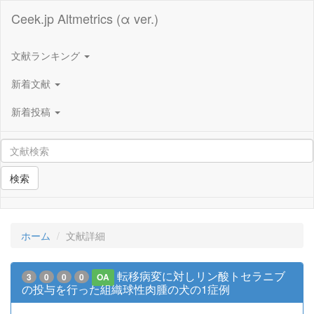
Ceek.jp Altmetrics (α ver.)
文献ランキング
新着文献
新着投稿
検索
ホーム
文献詳細
転移病変に対しリン酸トセラニブ
3
0
0
0
OA
の投与を行った組織球性肉腫の犬の1症例