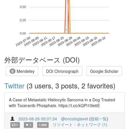
0.50
0.25
*
*
0.00
2023-09-16
2023-07-30
2023-08-17
2023-09-04
2023-09-22
2023-08-05
2023-08-23
2023-09-10
2023-08-11
2023-08-29
外部データベース (DOI)
Mendeley
DOI Chronograph
Google Scholar
0
Twitter
(3 users, 3 posts, 2 favorites)
A Case of Metastatic Histiocytic Sarcoma in a Dog Treated
with Toceranib Phosphate. https://t.co/kQPi10le6E
2023-08-26 05:07:24
@oncologiavet
(
投稿一覧
)
リツイート・ネットワーク (1)
1
1
1.000