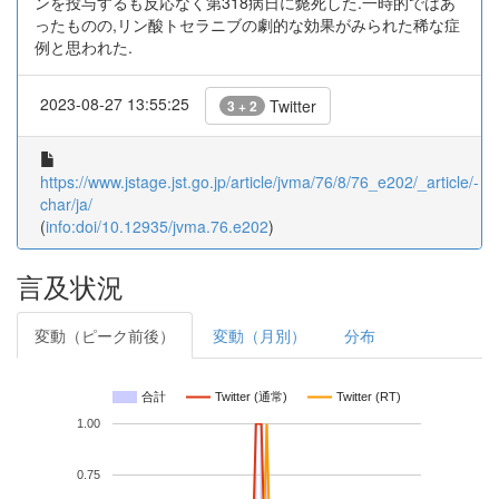
ンを投与するも反応なく第318病日に斃死した.一時的ではあ
ったものの,リン酸トセラニブの劇的な効果がみられた稀な症
例と思われた.
2023-08-27 13:55:25
Twitter
3 + 2
https://www.jstage.jst.go.jp/article/jvma/76/8/76_e202/_article/-
char/ja/
(
info:doi/10.12935/jvma.76.e202
)
言及状況
変動（ピーク前後）
変動（月別）
分布
合計
Twitter (通常)
Twitter (RT)
1.00
0.75