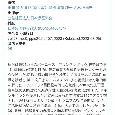
著者
田川 道人
新坊 弦也
富張 瑞樹
渡邉 謙一
古林 与志安
出版者
公益社団法人 日本獣医師会
雑誌
日本獣医師会雑誌
(
ISSN:04466454
)
巻号頁・発行日
vol.76, no.8, pp.e202-e207, 2023 (Released:2023-08-25)
参考文献数
25
症例は8歳4カ月のバーニーズ・マウンテンドッグ,去勢雄であ
り,肺腫瘤の精査を目的に帯広畜産大学動物医療センターを紹
介受診した.切除組織の病理学的検査にて肺原発の組織球性肉
腫と診断し,第36病日よりロムスチンによる術後抗がん剤治療
を行った.ロムスチン5回目投与時に右兼部に5cm大の皮下腫
瘤を認め,細胞診にて組織球性肉腫の転移病変と診断した.ドキ
ソルビシンを使用したが効果はみられず病変は11cm大まで増
大した.第172病日よりリン酸トセラニブの投与を開始したと
ころ転移病変は急速に退縮し1.5cm大まで縮小した.しかし第
301病日に転移病変の再増大と胸水貯留を認め,ビンクリスチ