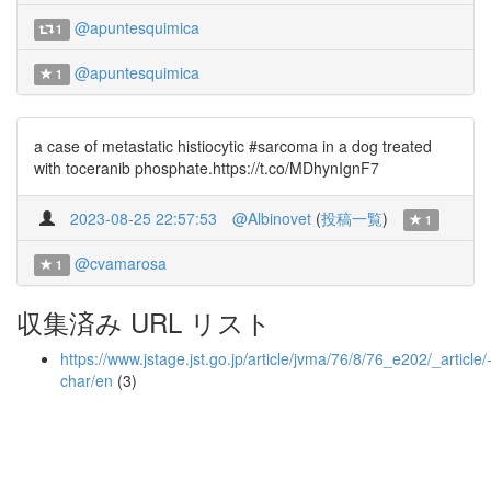
@apuntesquimica
1
@apuntesquimica
1
a case of metastatic histiocytic #sarcoma in a dog treated
with toceranib phosphate.https://t.co/MDhynIgnF7
2023-08-25 22:57:53
@Albinovet
(
投稿一覧
)
1
@cvamarosa
1
収集済み URL リスト
https://www.jstage.jst.go.jp/article/jvma/76/8/76_e202/_article/
char/en
(3)