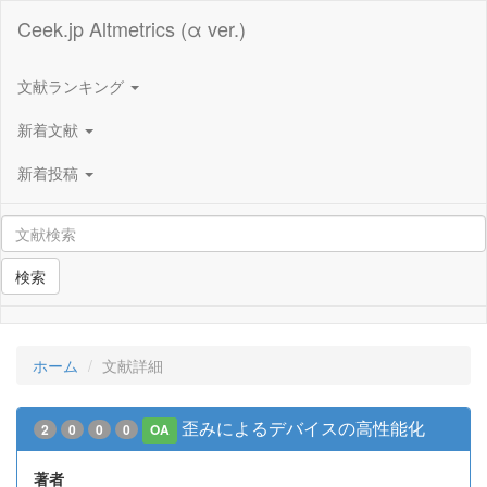
Ceek.jp Altmetrics (α ver.)
文献ランキング
新着文献
新着投稿
検索
ホーム
文献詳細
歪みによるデバイスの高性能化
2
0
0
0
OA
著者