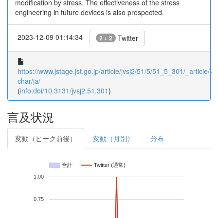
modification by stress. The effectiveness of the stress
engineering in future devices is also prospected.
2023-12-09 01:14:34
Twitter
2 + 2
https://www.jstage.jst.go.jp/article/jvsj2/51/5/51_5_301/_article/-
char/ja/
(
info:doi/10.3131/jvsj2.51.301
)
言及状況
変動（ピーク前後）
変動（月別）
分布
合計
Twitter (通常)
1.00
0.75