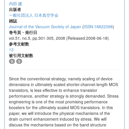
内田 建
出版者
一般社団法人 日本真空学会
雑誌
Journal of the Vacuum Society of Japan
(
ISSN:18822398
)
巻号頁・発行日
vol.51, no.5, pp.301-305, 2008 (Released:2008-06-18)
参考文献数
13
被引用文献数
3
3
Since the conventional strategy, namely scaling of device
dimensions in ultimately scaled shorter-channel-length MOS
transistors, is less effective to enhance transistor
performance, another strategy is strongly demanded. Stress
engineering is one of the most promising performance
boosters for the ultimately scaled MOS transistors. In this
paper, we will introduce the physical mechanisms of the
drain current enhancement induced by stress. We will
discuss the mechanisms based on the band structure