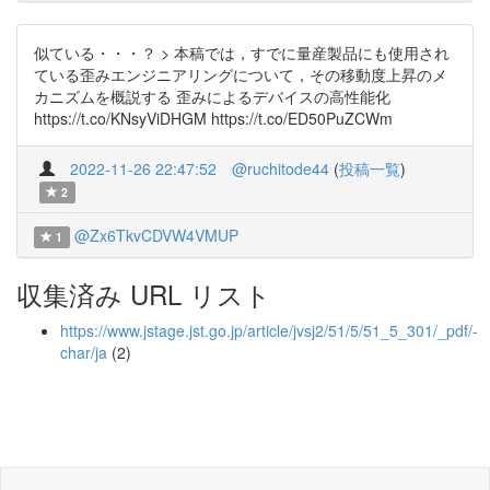
似ている・・・？ > 本稿では，すでに量産製品にも使用され
ている歪みエンジニアリングについて，その移動度上昇のメ
カニズムを概説する 歪みによるデバイスの高性能化
https://t.co/KNsyViDHGM https://t.co/ED50PuZCWm
2022-11-26 22:47:52
@ruchitode44
(
投稿一覧
)
2
@Zx6TkvCDVW4VMUP
1
収集済み URL リスト
https://www.jstage.jst.go.jp/article/jvsj2/51/5/51_5_301/_pdf/-
char/ja
(2)