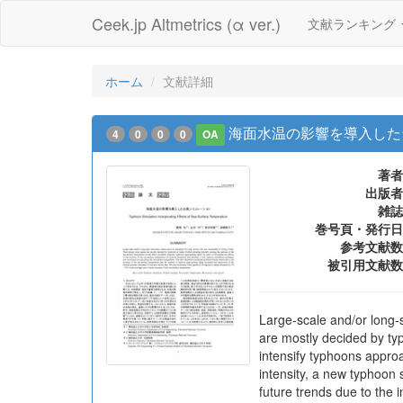
Ceek.jp Altmetrics (α ver.)
文献ランキング
ホーム
文献詳細
海面水温の影響を導入した
4
0
0
0
OA
著者
出版者
雑誌
巻号頁・発行日
参考文献数
被引用文献数
Large-scale and/or long-s
are mostly decided by ty
intensify typhoons approa
intensity, a new typhoon
future trends due to the