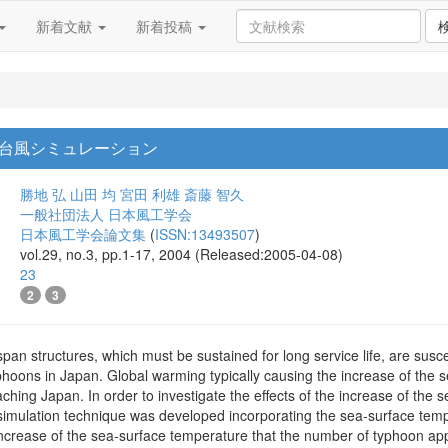
新着文献
新着投稿
台風シミュレーション
勝地 弘
山田 均
宮田 利雄
斎藤 智久
一般社団法人 日本風工学会
日本風工学会論文集
(
ISSN:13493507
)
vol.29, no.3, pp.1-17, 2004 (Released:2005-04-08)
23
2
3
pan structures, which must be sustained for long service life, are susc
phoons in Japan. Global warming typically causing the increase of the 
ching Japan. In order to investigate the effects of the increase of th
 simulation technique was developed incorporating the sea-surface tem
 increase of the sea-surface temperature that the number of typhoon a