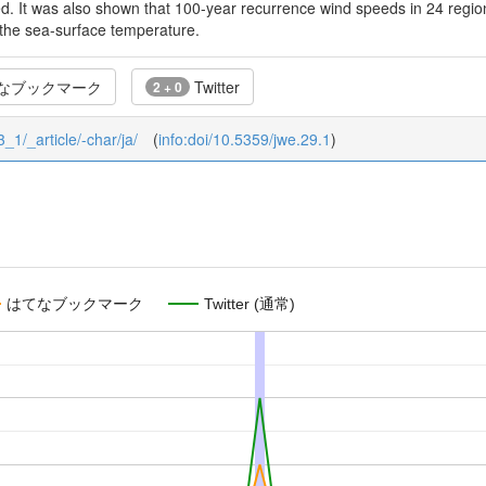
ed. It was also shown that 100-year recurrence wind speeds in 24 regi
 the sea-surface temperature.
なブックマーク
Twitter
2 + 0
3_1/_article/-char/ja/
(
info:doi/10.5359/jwe.29.1
)
はてなブックマーク
Twitter (通常)