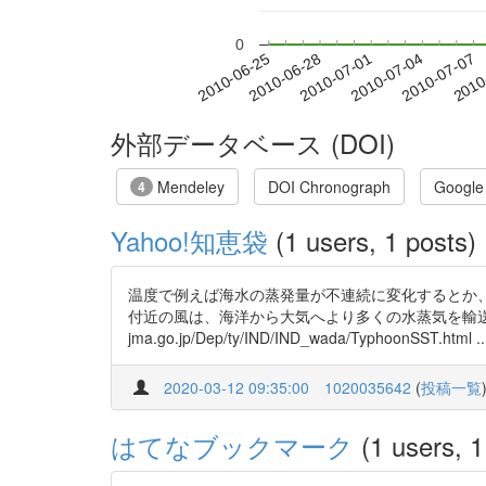
0
2010-07-01
2010-07-04
2010-07-07
2010
2010-06-25
2010-06-28
外部データベース (DOI)
Mendeley
DOI Chronograph
Google
4
Yahoo!知恵袋
(1 users, 1 posts)
温度で例えば海水の蒸発量が不連続に変化するとか
付近の風は、海洋から大気へより多くの水蒸気を輸送するの
jma.go.jp/Dep/ty/IND/IND_wada/TyphoonSST.html ..
2020-03-12 09:35:00
1020035642
(
投稿一覧
はてなブックマーク
(1 users, 1