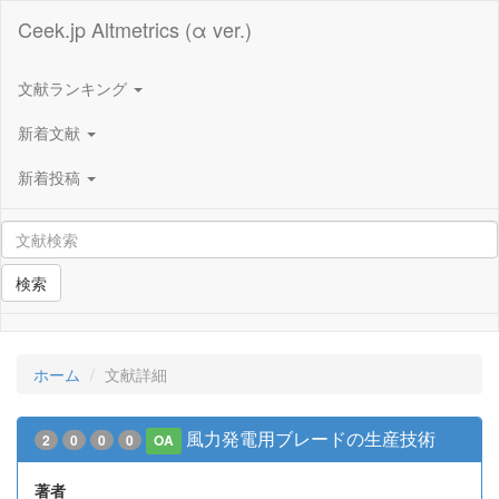
Ceek.jp Altmetrics (α ver.)
文献ランキング
新着文献
新着投稿
検索
ホーム
文献詳細
風力発電用ブレードの生産技術
2
0
0
0
OA
著者