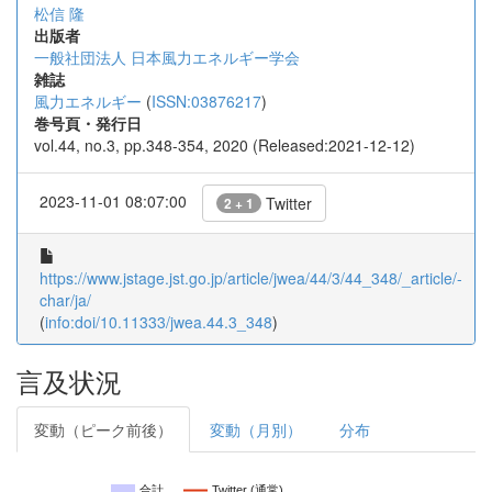
松信 隆
出版者
一般社団法人 日本風力エネルギー学会
雑誌
風力エネルギー
(
ISSN:03876217
)
巻号頁・発行日
vol.44, no.3, pp.348-354, 2020 (Released:2021-12-12)
2023-11-01 08:07:00
Twitter
2 + 1
https://www.jstage.jst.go.jp/article/jwea/44/3/44_348/_article/-
char/ja/
(
info:doi/10.11333/jwea.44.3_348
)
言及状況
変動（ピーク前後）
変動（月別）
分布
合計
Twitter (通常)