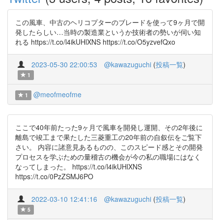
この風車、中古のヘリコプターのブレードを使って9ヶ月で開
発したらしい…当時の製造業というか技術者の勢いが伺い知
れる https://t.co/l4ikUHlXNS https://t.co/O5yzvefQxo
2023-05-30 22:00:53
@kawazuguchi
(
投稿一覧
)
1
@meofmeofme
1
ここで40年前たった9ヶ月で風車を開発し運開、その2年後に
離島で竣工まで果たした三菱重工の20年前の自叙伝をご覧下
さい。 内容に諸意見あるものの、このスピード感とその開発
プロセスを学ぶための量稽古の機会が今の私の職場にはなく
なってしまった。 https://t.co/l4ikUHlXNS
https://t.co/0PzZSMJ6PO
2022-03-10 12:41:16
@kawazuguchi
(
投稿一覧
)
5