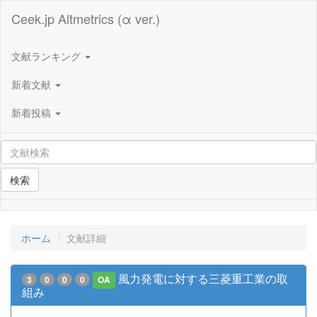
Ceek.jp Altmetrics (α ver.)
文献ランキング
新着文献
新着投稿
検索
ホーム
文献詳細
風力発電に対する三菱重工業の取
3
0
0
0
OA
組み