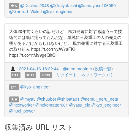
@Decimal2048
@kikaiyataichi
@kamayasu106090
5
@Gertrud_Violett
@kyo_engineer
大体20年前くらいの話だけど、風力発電に対する論点って技
術的には既に揃ってたんだな。単純に三菱重工の人の先見の
明があるだけかもしれないけど。 風力発電に対する三菱重工
の取り組み https://t.co/rNyAV7aFKH
https://t.co/1tM99geQhQ
2021-04-16 18:22:44
@meofmeofme
(
投稿一覧
)
リツイート・ネットワーク (1)
1
11
0.333
@kyo_engineer
1
@miya3
@chuubei
@shibata01
@nemui_neru_neta
9
@nextworker
@nekomatter661
@yasu_ele
@kyo_engineer
@nucl_power
収集済み URL リスト