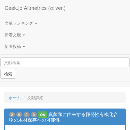
Ceek.jp Altmetrics (α ver.)
文献ランキング
新着文献
新着投稿
検索
ホーム
文献詳細
真菌類に由来する揮発性有機化合
2
0
0
0
OA
物の木材保存への可能性