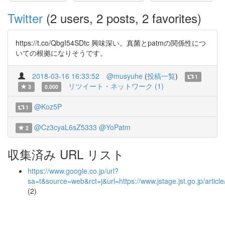
Twitter
(2 users, 2 posts, 2 favorites)
https://t.co/QbgI54SDtc 興味深い。真菌とpatmの関係性につ
いての根拠になりそうです。
2018-03-16 16:33:52
@musyuhe
(
投稿一覧
)
1
リツイート・ネットワーク (1)
3
0.000
@Koz5P
1
@Cz3cyaL6sZ5333
@YoPatm
2
収集済み URL リスト
https://www.google.co.jp/url?
sa=t&source=web&rct=j&url=https://www.jstage.jst.go.j
(2)