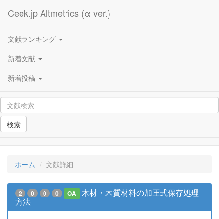
Ceek.jp Altmetrics (α ver.)
文献ランキング
新着文献
新着投稿
検索
ホーム
文献詳細
木材・木質材料の加圧式保存処理
2
0
0
0
OA
方法