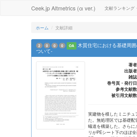
Ceek.jp Altmetrics (α ver.)
文献ランキング
ホーム
文献詳細
木質住宅における基礎周囲
2
0
0
0
OA
ついて-
著者
出版者
雑誌
巻号頁・発行日
参考文献数
被引用文献数
実建物を模したミニチュ
た。無処理区では基礎配
蟻道を構築した。さらに,
リがPEシート下のほぼ