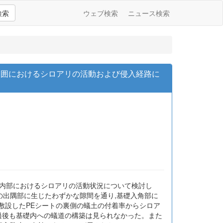
検索
ウェブ検索
ニュース検索
礎周囲におけるシロアリの活動および侵入経路に
礎内部におけるシロアリの活動状況について検討し
の出隅部に生じたわずかな隙間を通り,基礎入角部に
に敷設したPEシートの裏側の蟻土の付着率からシロア
経過後も基礎内への蟻道の構築は見られなかった。また