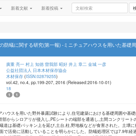
新着文献
新着投稿
の防蟻に関する研究(第一報) -ミニチュアハウスを用いた基
廣重 亮一
村上 知徳
曽我部 昭好
井上 章二
金城 一彦
公益社団法人 日本木材保存協会
木材保存
(
ISSN:02879255
)
vol.42, no.4, pp.199-207, 2016 (Released:2016-10-01)
18
1
1
アハウスを用いた野外暴露試験により,住宅建築における基礎周囲や基
管部からシロアリが侵入し,PEシートの端部を通過し,土間コンクリート
蟻道は基礎パッキン上を延び,土台,柱,野地板などが食害された。土壌
全面で活発に活動していることを明らかにした。防蟻処理区では7.9年