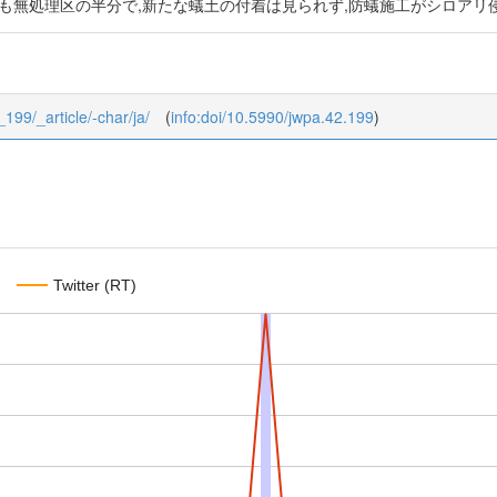
率も無処理区の半分で,新たな蟻土の付着は見られず,防蟻施工がシロア
_199/_article/-char/ja/
(
info:doi/10.5990/jwpa.42.199
)
Twitter (RT)