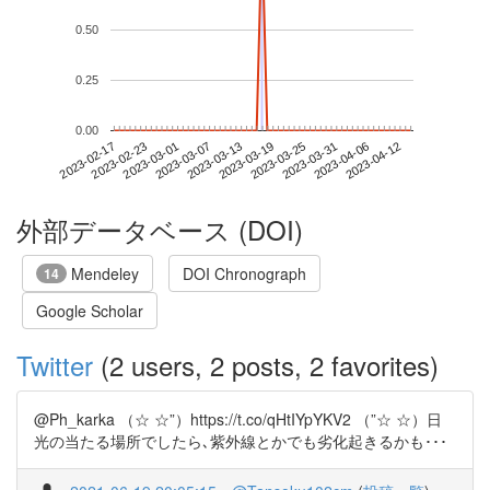
0.50
0.25
0.00
2023-04-06
2023-02-17
2023-03-07
2023-03-25
2023-04-12
2023-02-23
2023-03-13
2023-03-31
2023-03-01
2023-03-19
外部データベース (DOI)
Mendeley
DOI Chronograph
14
Google Scholar
Twitter
(2 users, 2 posts, 2 favorites)
@Ph_karka （☆ ☆”）https://t.co/qHtIYpYKV2 （”☆ ☆）日
光の当たる場所でしたら､紫外線とかでも劣化起きるかも･･･