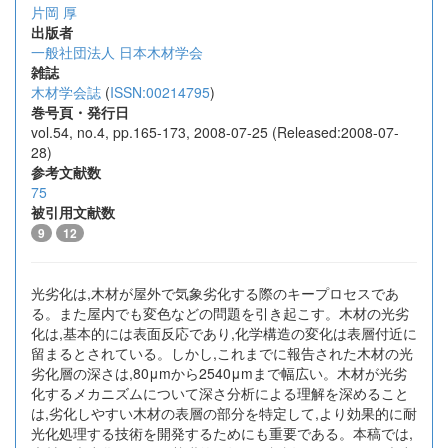
片岡 厚
出版者
一般社団法人 日本木材学会
雑誌
木材学会誌
(
ISSN:00214795
)
巻号頁・発行日
vol.54, no.4, pp.165-173, 2008-07-25 (Released:2008-07-
28)
参考文献数
75
被引用文献数
9
12
光劣化は,木材が屋外で気象劣化する際のキープロセスであ
る。また屋内でも変色などの問題を引き起こす。木材の光劣
化は,基本的には表面反応であり,化学構造の変化は表層付近に
留まるとされている。しかし,これまでに報告された木材の光
劣化層の深さは,80μmから2540μmまで幅広い。木材が光劣
化するメカニズムについて深さ分析による理解を深めること
は,劣化しやすい木材の表層の部分を特定して,より効果的に耐
光化処理する技術を開発するためにも重要である。本稿では,