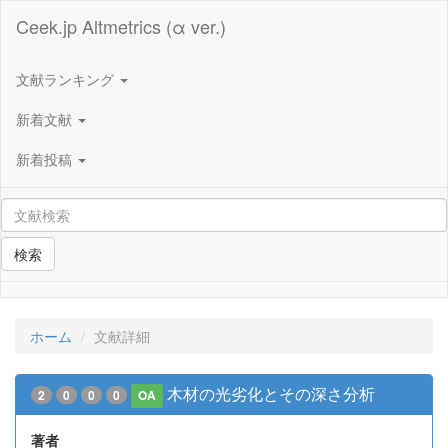
Ceek.jp Altmetrics (α ver.)
文献ランキング
新着文献
新着投稿
検索
ホーム
文献詳細
木材の光劣化とその深さ分析
2
0
0
0
OA
著者