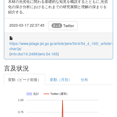
木材の光劣化に関わる基礎的な知見を概説するとともに,光劣
化の深さ分析におけるこれまでの研究展開と理解の深まりを
紹介する。
2023-03-17 22:37:45
Twitter
2 + 2
https://www.jstage.jst.go.jp/article/jwrs/54/4/54_4_165/_article/-
char/ja/
(
info:doi/10.2488/jwrs.54.165
)
言及状況
変動（ピーク前後）
変動（月別）
分布
合計
Twitter (通常)
1.00
0.75