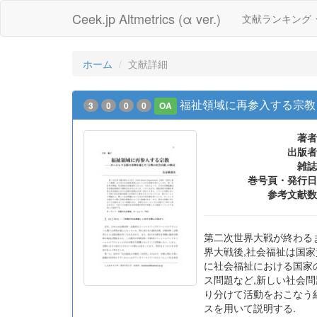
Ceek.jp Altmetrics (α ver.)
文献ランキング
ホーム
文献詳細
福祉領域に再参入する宗教
3
0
0
0
OA
著者
出版者
雑誌
巻号頁・発行日
参考文献数
第二次世界大戦が終わるまで,
界大戦後,社会福祉は国家
に社会福祉における国家
ス問題など,新しい社会
り分けて活動をおこなう組
スを用いて説明する.