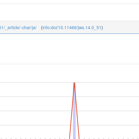
1/_article/-char/ja/
(
info:doi/10.11466/jws.14.0_51
)