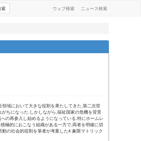
検索
ウェブ検索
ニュース検索
本の社会福祉領域において大きな役割を果たしてきた.第二次世
れがちになった.しかしながら,福祉国家の危機を背景
域への再参入し始めるようになっている.特にホームレ
を積極的におこなう組織がある一方で,両者を明確に切
活動の社会的役割を筆者が考案した4 象限マトリック