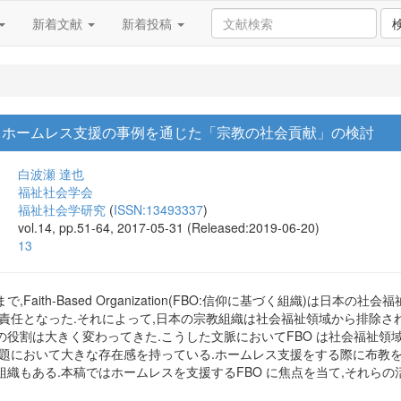
新着文献
新着投稿
 ホームレス支援の事例を通じた「宗教の社会貢献」の検討
白波瀬 達也
福祉社会学会
福祉社会学研究
(
ISSN:13493337
)
vol.14, pp.51-64, 2017-05-31 (Released:2019-06-20)
13
Faith-Based Organization(FBO:信仰に基づく組織)は日
責任となった.それによって,日本の宗教組織は社会福祉領域から排除さ
の役割は大きく変わってきた.こうした文脈においてFBO は社会福祉領
問題において大きな存在感を持っている.ホームレス支援をする際に布教
織もある.本稿ではホームレスを支援するFBO に焦点を当て,それらの