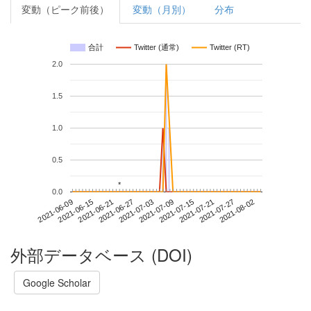
変動（ピーク前後）
変動（月別）
分布
合計
Twitter (通常)
Twitter (RT)
2.0
1.5
1.0
0.5
*
*
0.0
2021-07-27
2021-06-09
2021-06-27
2021-07-15
2021-08-02
2021-06-15
2021-07-03
2021-07-21
2021-06-21
2021-07-09
外部データベース (DOI)
Google Scholar