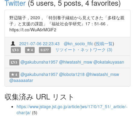
Twitter
(5 users, 5 posts, 4 favorites)
野辺陽子，2020，「特別養子縁組から見えてきた「多様な親
子」と支援の課題」『福祉社会学研究』17：51-66．
https://t.co/WuA6rMGlF2
2021-07-06 22:23:43
@kn_socio_ftfc
(
投稿一覧
)
リツイート・ネットワーク (3)
3
4
0.577
@gakubunsha1957
@hiwatashi_msw
@okatakuyasan
3
@gakubunsha1957
@lobota1218
@hiwatashi_msw
4
@aaaaaatar
収集済み URL リスト
https://www.jstage.jst.go.jp/article/jws/17/0/17_51/_article/-
char/ja/
(5)