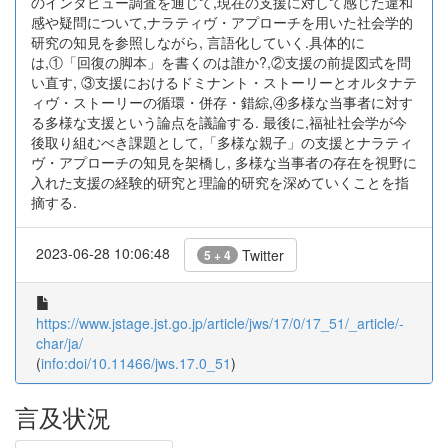
のインタビュー調査を通じて,現在の支援に対して感じた違和
感や疑問について,ナラティヴ・アプローチを用いた社会学的
研究の知見を参照しながら, 言語化していく.具体的に
は,①「回復の脚本」を書くのは誰か?,②支援の前提図式を問
い直す, ③支援におけるドミナント・ストーリーとオルタナテ
ィヴ・ストーリーの循環・併存・錯綜,④多様な当事者に対す
る多様な支援という論点を議論する. 最後に,福祉社会学が今
後取り組むべき課題として,「多様な親子」の支援とナラティ
ヴ・アプローチの知見を架橋し, 多様な当事者の存在を視野に
入れた支援の経験的研究と理論的研究を深めていくことを指
摘する.
2023-06-28 10:06:48
Twitter
5 + 4
https://www.jstage.jst.go.jp/article/jws/17/0/17_51/_article/-
char/ja/
(
info:doi/10.11466/jws.17.0_51
)
言及状況