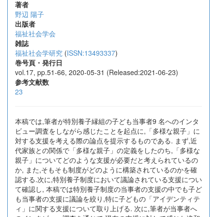
著者
野辺 陽子
出版者
福祉社会学会
雑誌
福祉社会学研究
(
ISSN:13493337
)
巻号頁・発行日
vol.17, pp.51-66, 2020-05-31 (Released:2021-06-23)
参考文献数
23
本稿では,筆者が特別養子縁組の子ども当事者9 名へのインタ
ビュー調査をしながら感じたことを起点に,「多様な親子」に
対する支援を考える際の論点を提示するものである. まず,近
代家族との関係で「多様な親子」の定義をしたのち,「多様な
親子」についてどのような支援が必要だと考えられているの
か, また,そもそも制度がどのように構築されているのかを確
認する.次に,特別養子制度において議論されている支援につい
て確認し, 本稿では特別養子制度の当事者の支援の中でも子ど
も当事者の支援に議論を絞り,特に子どもの「アイデンティテ
ィ」に関する支援について取り上げる. 次に,筆者が当事者へ