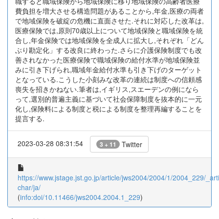
職すると職域保険から地域保険に移り地域保険の高齢者医療
費負担を増大させる構造問題があることから,年金,医療の両者
で地域保険を破綻の危機に直面させた.それに対応した改革は,
医療保険では,原則70歳以上について地域保険と職域保険を統
合し,年金保険では地域保険を全成人に拡大し,それぞれ「どん
ぶり勘定化」する改良に終わった.さらに介護保険制度でも改
善されなかった医療保険で職域保険の給付水準が地域保険並
みに引き下げられ,職域年金給付水準も引き下げのターゲット
となっている.こうした小刻みな改革の連続は制度への信頼感
喪失を招きかねない.筆者は,イギリス,スエーデンの例になら
って,選別的普遍主義に基づいて社会保障制度を抜本的に一元
化し,保険料による制度と税による制度を整理再編することを
提言する.
2023-03-28 08:31:54
Twitter
3 + 11
https://www.jstage.jst.go.jp/article/jws2004/2004/1/2004_229/_arti
char/ja/
(
info:doi/10.11466/jws2004.2004.1_229
)