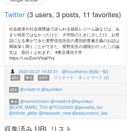
Twitter
(3 users, 3 posts, 11 favorites)
社会政策や社会保障論で語られる福祉レジーム論などは、あ
まり得意ではなかったけど、大学院のときに少しだけ、お世
話になる事ができた星野信也先生の選別的普遍主義のお話は
興味深く聞くことができた。星野先生の感情がのったこの論
文は、面白くよめます。 #東京通信大学
https://t.co/EomVVq6Yxy
2023-03-27 19:42:31
@InoueKenro
(
投稿一覧
)
リツイート・ネットワーク (2)
2
9
0.471
@mitai819
@tayohika1
2
@nami420nami
@mitai819
@tayohika1
9
@LiON_MARU_TOU
@TOU20203
@ganesha_tou
@infinite_glider
@hiwatashi_msw
@satsumaimo_key
収集済み URL リスト