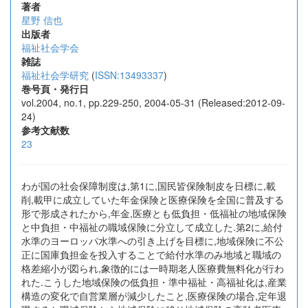
著者
星野 信也
出版者
福祉社会学会
雑誌
福祉社会学研究
(
ISSN:13493337
)
巻号頁・発行日
vol.2004, no.1, pp.229-250, 2004-05-31 (Released:2012-09-
24)
参考文献数
23
わが国の社会保障制度は,第1に,国民皆保険制皮を日標に,載
削,載甲に成立していた年金保険と医療保険を全国に普及する
形で形成されたから,年金,医療とも低負担・低福祉の地域保険
と中負担・中福祉の職域保険に分立して成立した.第2に,給付
水準のヨーロッパ水準への引き上げを目標に,地域保険に不公
正に国庫負担金を投入することで給付水準のみ地域と職域の
格差縮小が図られ,象徴的には一時期老人医療費無料化が行わ
れた.こうした地域保険の低負担・準中福祉・高福祉化は,産業
構造の変化で自営業層が減少したこと,医療保険の場合,定年退