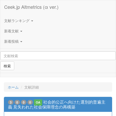
Ceek.jp Altmetrics (α ver.)
文献ランキング
新着文献
新着投稿
検索
ホーム
文献詳細
社会的公正へ向けた選別的普遍主
3
0
0
0
OA
義 見失われた社会保障理念の再構築