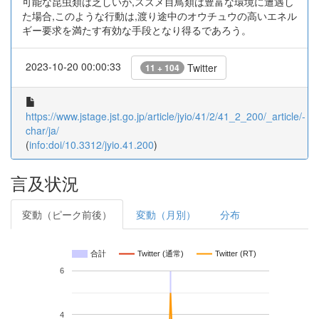
可能な昆虫類は乏しいが,スズメ目鳥類は豊富な環境に遭遇し
た場合,このような行動は,渡り途中のオウチュウの高いエネル
ギー要求を満たす有効な手段となり得るであろう。
2023-10-20 00:00:33
Twitter
11 + 104
https://www.jstage.jst.go.jp/article/jyio/41/2/41_2_200/_article/-
char/ja/
(
info:doi/10.3312/jyio.41.200
)
言及状況
変動（ピーク前後）
変動（月別）
分布
合計
Twitter (通常)
Twitter (RT)
6
4