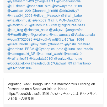
@yamasemi5429
@Vogelaar11
@birderkashiwa
@jul_dmam
@noahsun_bird
@otowayama_1108
@wanisan1229
@banana_bird55
@d6u3r8ivy7
@maya34_2009
@Blue__Peacock
@Brain_Labo
@halationmusic
@elicco9_9
@IKIMONOandCVS
@katoken929
@zunchun166893
@higeduraajisas1
@jun_frog
@shinsyu_rinzo
@yukiji61
@aogerafan
@FreeBirdEye
@gerefreke
@naoyamasy
@Voalavoanala
@yom37523593
@EFvqGyGwrtj8GER
@jash1084
@KatsuhiroKU
@my_flute
@tonnetto
@yoshi_creature
@bombird_BBBM
@Cyanopica_pote
@Juno_naturasola
@kamogasuki_NR
@kanmuri_washi
@necco312
@rufflaniec78
@taculata2010t
@yurizukikamome1
@cockatielpika
@eagleduck
@Gadwall_89
@maribono
@silverleaf1004
Migrating Black Drongo Dicrurus macrocercus Feeding on
Passerines on a Stopover Island, Korea
https://t.co/a2dvLIss5u 韓国でのオウチュウによるヤブサメ、
ノビタキの捕食例