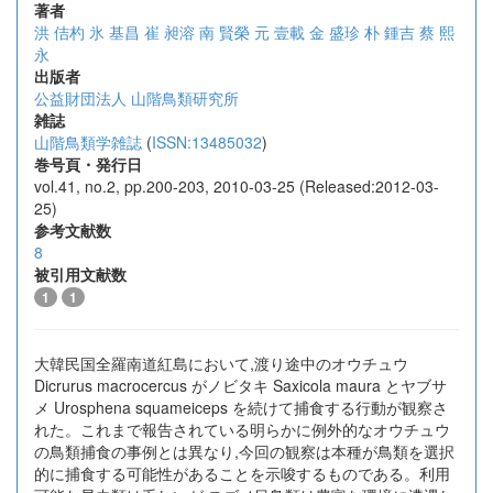
著者
洪 佶杓
氷 基昌
崔 昶溶
南 賢榮
元 壹載
金 盛珍
朴 鍾吉
蔡 熙
永
出版者
公益財団法人 山階鳥類研究所
雑誌
山階鳥類学雑誌
(
ISSN:13485032
)
巻号頁・発行日
vol.41, no.2, pp.200-203, 2010-03-25 (Released:2012-03-
25)
参考文献数
8
被引用文献数
1
1
大韓民国全羅南道紅島において,渡り途中のオウチュウ
Dicrurus macrocercus がノビタキ Saxicola maura とヤブサ
メ Urosphena squameiceps を続けて捕食する行動が観察さ
れた。これまで報告されている明らかに例外的なオウチュウ
の鳥類捕食の事例とは異なり,今回の観察は本種が鳥類を選択
的に捕食する可能性があることを示唆するものである。利用