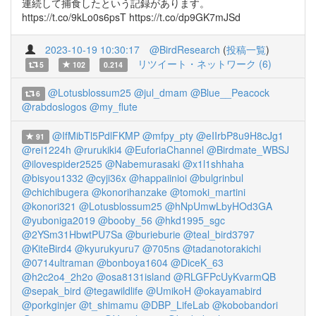
連続して捕食したという記録があります。
https://t.co/9kLo0s6psT https://t.co/dp9GK7mJSd
2023-10-19 10:30:17
@BirdResearch
(
投稿一覧
)
リツイート・ネットワーク (6)
5
102
0.214
@Lotusblossum25
@jul_dmam
@Blue__Peacock
6
@rabdoslogos
@my_flute
@IfMibTl5PdlFKMP
@mfpy_pty
@eIIrbP8u9H8cJg1
91
@rei1224h
@rurukiki4
@EuforiaChannel
@Birdmate_WBSJ
@ilovespider2525
@Nabemurasaki
@x1l1shhaha
@bisyou1332
@cyji36x
@happaiinioi
@bulgrinbul
@chichibugera
@konorihanzake
@tomoki_martini
@konori321
@Lotusblossum25
@hNpUmwLbyHOd3GA
@yuboniga2019
@booby_56
@hkd1995_sgc
@2YSm31HbwtPU7Sa
@burieburie
@teal_bird3797
@KiteBird4
@kyurukyuru7
@705ns
@tadanotorakichi
@0714ultraman
@bonboya1604
@DiceK_63
@h2c2o4_2h2o
@osa8131island
@RLGFPcUyKvarmQB
@sepak_bird
@tegawildlife
@UmikoH
@okayamabird
@porkginjer
@t_shimamu
@DBP_LifeLab
@kobobandori