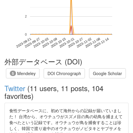
2
0
2023-11-08
2023-09-21
2023-10-09
2023-10-27
2023-11-14
2023-09-27
2023-10-15
2023-11-02
2023-10-03
2023-10-21
外部データベース (DOI)
Mendeley
DOI Chronograph
Google Scholar
5
Twitter
(11 users, 11 posts, 104
favorites)
食性データベースに、初めて海外からの記録が届いていまし
た！ 台湾から、オウチュウがスズメ目の鳥の幼鳥を捕まえて
食べたという記録です。オウチュウが鳥を捕食することは珍
しく、韓国で渡り途中のオウチュウがノビタキとヤブサメを