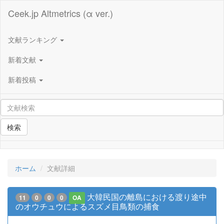
Ceek.jp Altmetrics (α ver.)
文献ランキング
新着文献
新着投稿
検索
ホーム
文献詳細
大韓民国の離島における渡り途中
11
0
0
0
OA
のオウチュウによるスズメ目鳥類の捕食