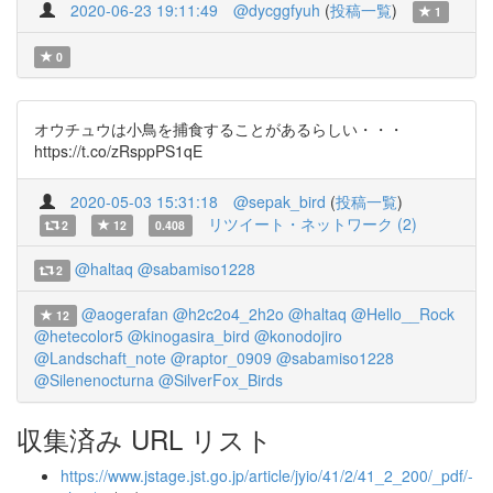
2020-06-23 19:11:49
@dycggfyuh
(
投稿一覧
)
1
0
オウチュウは小鳥を捕食することがあるらしい・・・
https://t.co/zRsppPS1qE
2020-05-03 15:31:18
@sepak_bird
(
投稿一覧
)
リツイート・ネットワーク (2)
2
12
0.408
@haltaq
@sabamiso1228
2
@aogerafan
@h2c2o4_2h2o
@haltaq
@Hello__Rock
12
@hetecolor5
@kinogasira_bird
@konodojiro
@Landschaft_note
@raptor_0909
@sabamiso1228
@Silenenocturna
@SilverFox_Birds
収集済み URL リスト
https://www.jstage.jst.go.jp/article/jyio/41/2/41_2_200/_pdf/-