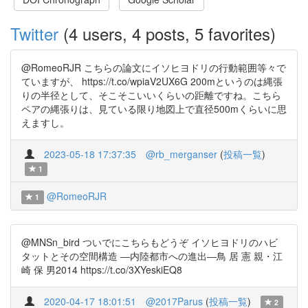
Twitter
(4 users, 4 posts, 5 favorites)
@RomeoRJR こちらの論文にイソヒヨドリの行動範囲等々で
ていますが、 https://t.co/wpiaV2UX6G 200mというのは縄張
りの半径として、そこそこいいくらいの距離ですね。こちら
ペアの縄張りは、見ている限り地図上で直径500mくらいに思
えますし。
2023-05-18 17:37:35
@rb_merganser
(
投稿一覧
)
1
@RomeoRJR
1
@MNSn_bird ついでにこちらもどうぞ イソヒヨドリのハビ
タットとその空間構造 ―内陸都市への進出―鳥 居 憲 親・江
崎 保 男2014 https://t.co/3XYeskiEQ8
2020-04-17 18:01:51
@2017Parus
(
投稿一覧
)
2