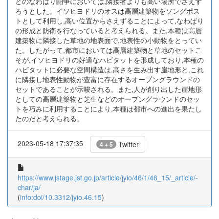
とのなわばり闘争においては,隣接者よりも高い場所でさえず
ろうとした。イソヒヨドリのオスは高層建築物をソングポス
トとして利用し,高い位置からさえずることによって,なわばり
の形成と防衛を行なっていると考えられる。また,本種は高層
建築物に隣接した草地の地表面で,地表性の小動物をとってい
た。したがって,都市においては高層建築物と草地のセットこ
そが,イソヒヨドリの好適なハビタットを形成しており,本種の
ハビタットに必要な空間構造は,高さを生み出す崖地形と,これ
に隣接し地表性動物が豊富に存在するオープングラウンドの
セットであることが示唆される。また,人が創り出した崖地形
としての高層建築物と芝生などのオープングラウンドのセッ
トを巧みに利用することにより,本種は都市への進出を果たし
たのだと考えられる。
2023-05-18 17:37:35
Twitter
4 + 5
https://www.jstage.jst.go.jp/article/jyio/46/1/46_15/_article/-
char/ja/
(
info:doi/10.3312/jyio.46.15
)