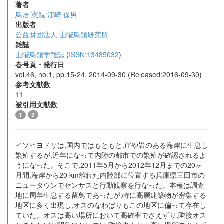
著者
鳥居 憲親
江崎 保男
出版者
公益財団法人 山階鳥類研究所
雑誌
山階鳥類学雑誌
(
ISSN:13485032
)
巻号頁・発行日
vol.46, no.1, pp.15-24, 2014-09-30 (Released:2016-09-30)
参考文献数
11
被引用文献数
1
2
イソヒヨドリは,国内ではもともと,崖や岩のある海岸に生息し
繁殖するが,近年になって内陸の都市での繁殖が確認されるよ
うになった。そこで,2011年5月から2012年12月までの20ヶ
月間,海岸から20 km離れた内陸部に位置する兵庫県三田市の
ニュータウンでセンサスと行動観察を行なった。本種は調査
地に周年生息する留鳥であったが,特に高層建築物が密集する
地区に多く出現し,オスのなわばりもこの地区に偏って存在し
ていた。オスは高い場所において高確率でさえずり,隣接オス