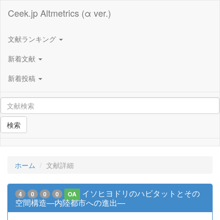
Ceek.jp Altmetrics (α ver.)
文献ランキング
新着文献
新着投稿
検索
ホーム
文献詳細
イソヒヨドリのハビタットとその
4
0
0
0
OA
空間構造―内陸都市への進出―