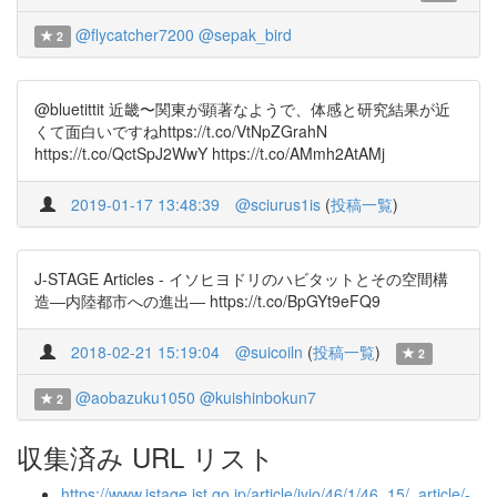
@flycatcher7200
@sepak_bird
2
@bluetittit 近畿〜関東が顕著なようで、体感と研究結果が近
くて面白いですねhttps://t.co/VtNpZGrahN
https://t.co/QctSpJ2WwY https://t.co/AMmh2AtAMj
2019-01-17 13:48:39
@sciurus1is
(
投稿一覧
)
J-STAGE Articles - イソヒヨドリのハビタットとその空間構
造―内陸都市への進出― https://t.co/BpGYt9eFQ9
2018-02-21 15:19:04
@suicoiln
(
投稿一覧
)
2
@aobazuku1050
@kuishinbokun7
2
収集済み URL リスト
https://www.jstage.jst.go.jp/article/jyio/46/1/46_15/_article/-