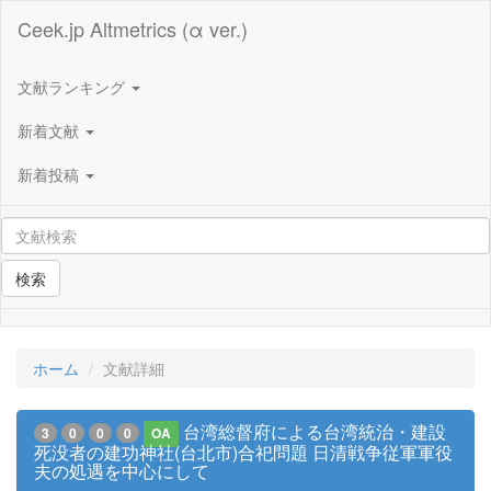
Ceek.jp Altmetrics (α ver.)
文献ランキング
新着文献
新着投稿
検索
ホーム
文献詳細
台湾総督府による台湾統治・建設
3
0
0
0
OA
死没者の建功神社(台北市)合祀問題 日清戦争従軍軍役
夫の処遇を中心にして