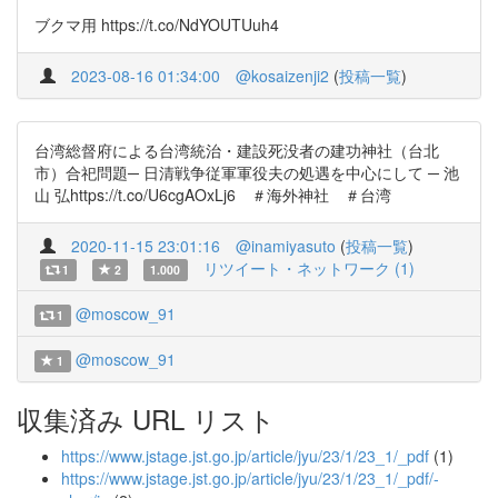
ブクマ用 https://t.co/NdYOUTUuh4
2023-08-16 01:34:00
@kosaizenji2
(
投稿一覧
)
台湾総督府による台湾統治・建設死没者の建功神社（台北
市）合祀問題─ 日清戦争従軍軍役夫の処遇を中心にして ─ 池
山 弘https://t.co/U6cgAOxLj6 ＃海外神社 ＃台湾
2020-11-15 23:01:16
@inamiyasuto
(
投稿一覧
)
リツイート・ネットワーク (1)
1
2
1.000
@moscow_91
1
@moscow_91
1
収集済み URL リスト
https://www.jstage.jst.go.jp/article/jyu/23/1/23_1/_pdf
(1)
https://www.jstage.jst.go.jp/article/jyu/23/1/23_1/_pdf/-