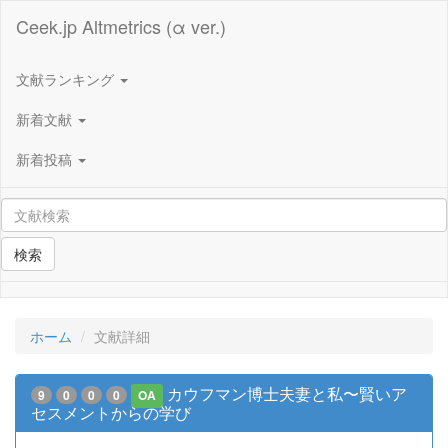
Ceek.jp Altmetrics (α ver.)
文献ランキング
新着文献
新着投稿
検索
ホーム
文献詳細
カウフマン博士夫妻と私〜賢いア
9
0
0
0
OA
セスメントからの学び