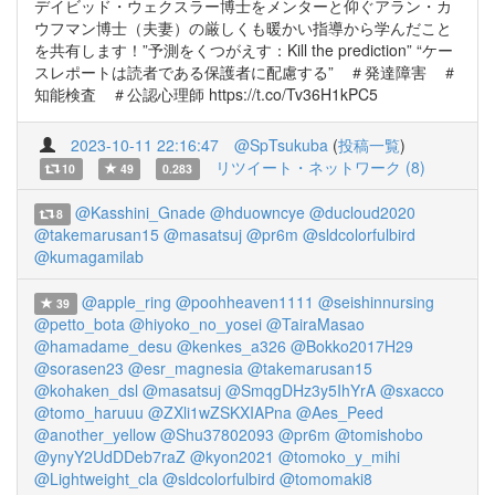
デイビッド・ウェクスラー博士をメンターと仰ぐアラン・カ
ウフマン博士（夫妻）の厳しくも暖かい指導から学んだこと
を共有します！”予測をくつがえす：Kill the prediction” “ケー
スレポートは読者である保護者に配慮する” ＃発達障害 ＃
知能検査 ＃公認心理師 https://t.co/Tv36H1kPC5
2023-10-11 22:16:47
@SpTsukuba
(
投稿一覧
)
リツイート・ネットワーク (8)
10
49
0.283
@Kasshini_Gnade
@hduowncye
@ducloud2020
8
@takemarusan15
@masatsuj
@pr6m
@sldcolorfulbird
@kumagamilab
@apple_ring
@poohheaven1111
@seishinnursing
39
@petto_bota
@hiyoko_no_yosei
@TairaMasao
@hamadame_desu
@kenkes_a326
@Bokko2017H29
@sorasen23
@esr_magnesia
@takemarusan15
@kohaken_dsl
@masatsuj
@SmqgDHz3y5IhYrA
@sxacco
@tomo_haruuu
@ZXli1wZSKXIAPna
@Aes_Peed
@another_yellow
@Shu37802093
@pr6m
@tomishobo
@ynyY2UdDDeb7raZ
@kyon2021
@tomoko_y_mihi
@Lightweight_cla
@sldcolorfulbird
@tomomaki8