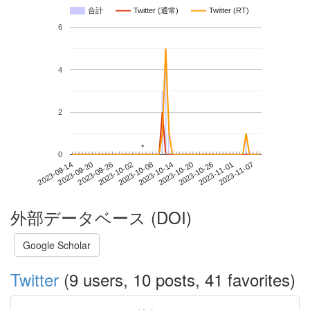
合計
Twitter (通常)
Twitter (RT)
6
4
2
*
*
0
2023-11-01
2023-09-14
2023-10-02
2023-10-20
2023-11-07
2023-09-20
2023-10-08
2023-10-26
2023-09-26
2023-10-14
外部データベース (DOI)
Google Scholar
Twitter
(9 users, 10 posts, 41 favorites)