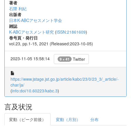
著者
石隈 利紀
出版者
日本K-ABCアセスメント学会
雑誌
K-ABCアセスメント研究
(
ISSN:21861609
)
巻号頁・発行日
vol.23, pp.1-15, 2021 (Released:2023-10-05)
2023-11-05 15:58:14
Twitter
9 + 41
https://www.jstage.jst.go.jp/article/kabc/23/0/23_3/_article/-
char/ja/
(
info:doi/10.60223/kabc.3
)
言及状況
変動（ピーク前後）
変動（月別）
分布