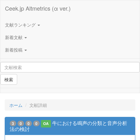
Ceek.jp Altmetrics (α ver.)
文献ランキング
新着文献
新着投稿
検索
ホーム
文献詳細
牛における鳴声の分類と音声分析
3
0
0
0
OA
法の検討