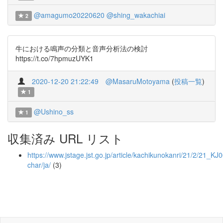
@amagumo20220620
@shing_wakachiai
2
牛における鳴声の分類と音声分析法の検討
https://t.co/7hpmuzUYK1
2020-12-20 21:22:49
@MasaruMotoyama
(
投稿一覧
)
1
@Ushino_ss
1
収集済み URL リスト
https://www.jstage.jst.go.jp/article/kachikunokanri/21/2/21_KJ
char/ja/
(3)