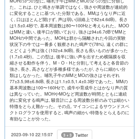
MOHの3つの型に, 哺乳子牛はMMとMOの2っの型に分類し
た。これは, ひと鳴きが単調ではなく, 強さや周波数が連続的
に変化することに基づいた分類である。MMはうなり声に近
く, 口はほとんど開けず, 声は弱い(頭絡上で82±4.6dB)。長さ
は1.5±0.4秒で, 基本周波数は80〜100Hzと考えられた。MOO
はMMと違い, 後半口が開いており, 強さは94±6.7dBでMMと
MOHの中間であった。MOHは群から隔離された今回の実験
状況下の牛では一番多く観察された鳴声で(78%), 遠くの群に
とどくよう声は強く(102±4.9dB), 長さも長いものが多かった
(1.7±0.4秒)。この型は, 後半に強い声を出すため横隔膜を収
縮させる動作を伴う。M・O・Hと分割して考えると各音節の
強さ, 長さ, 高さなどが多種多様であったが, さらに細かい分
類はしなかった。哺乳子牛のMMとMOの強さはそれぞれ
77±3.5,98±6.8dB, 長さは1.1±0.5,1.4±0.3秒であった。MMの
基本周波数は100〜160Hzで, 成牛や育成牛とはかなり声の質
は異なっていた。MOHやMOなど周波数が時間とともに連続
的に変化する鳴声は, 騒音計による周波数分析のみでは細かい
特徴をとらえ難かった。その点, マイコンによるサウンドスペ
クトログラフを使用すると, 鳴声の細かい特徴をとらえるのに
有効なことが分った。
2023-09-10 22:15:07
Twitter
3 + 3