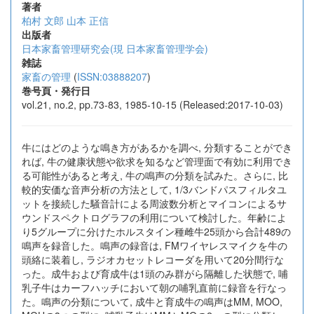
著者
柏村 文郎
山本 正信
出版者
日本家畜管理研究会(現 日本家畜管理学会)
雑誌
家畜の管理
(
ISSN:03888207
)
巻号頁・発行日
vol.21, no.2, pp.73-83, 1985-10-15 (Released:2017-10-03)
牛にはどのような鳴き方があるかを調べ, 分類することができ
れば, 牛の健康状態や欲求を知るなど管理面で有効に利用でき
る可能性があると考え, 牛の鳴声の分類を試みた。さらに, 比
較的安価な音声分析の方法として, 1/3バンドパスフィルタユ
ットを接続した騒音計による周波数分析とマイコンによるサ
ウンドスペクトログラフの利用について検討した。年齢によ
り5グループに分けたホルスタイン種雌牛25頭から合計489の
鳴声を録音した。鳴声の録音は, FMワイヤレスマイクを牛の
頭絡に装着し, ラジオカセットレコーダを用いて20分間行な
った。成牛および育成牛は1頭のみ群がら隔離した状態で, 哺
乳子牛はカーフハッチにおいて朝の哺乳直前に録音を行なっ
た。鳴声の分類について, 成牛と育成牛の鳴声はMM, MOO,