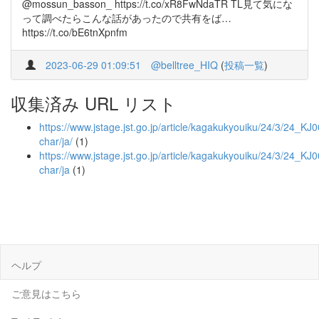
@mossun_basson_ https://t.co/xR8FwNdaTR TL見て気にな
って調べたらこんな話があったので共有をば…
https://t.co/bE6tnXpnfm
2023-06-29 01:09:51
@belltree_HIQ
(
投稿一覧
)
収集済み URL リスト
https://www.jstage.jst.go.jp/article/kagakukyouiku/24/3/24_KJ
char/ja/
(1)
https://www.jstage.jst.go.jp/article/kagakukyouiku/24/3/24_K
char/ja
(1)
ヘルプ
ご意見はこちら