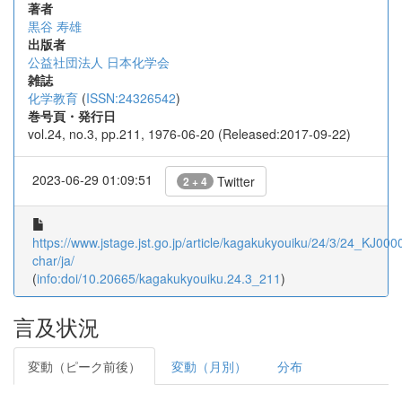
著者
黒谷 寿雄
出版者
公益社団法人 日本化学会
雑誌
化学教育
(
ISSN:24326542
)
巻号頁・発行日
vol.24, no.3, pp.211, 1976-06-20 (Released:2017-09-22)
2023-06-29 01:09:51
Twitter
2 + 4
https://www.jstage.jst.go.jp/article/kagakukyouiku/24/3/24_KJ000
char/ja/
(
info:doi/10.20665/kagakukyouiku.24.3_211
)
言及状況
変動（ピーク前後）
変動（月別）
分布