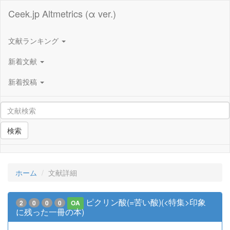
Ceek.jp Altmetrics (α ver.)
文献ランキング
新着文献
新着投稿
検索
ホーム
文献詳細
ピクリン酸(=苦い酸)(<特集>印象
2
0
0
0
OA
に残った一冊の本)