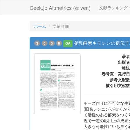
Ceek.jp Altmetrics (α ver.)
文献ランキング
ホーム
文献詳細
凝乳酵素キモシンの遺伝子
3
0
0
0
OA
著者
出版者
雑誌
巻号頁・発行日
参考文献数
被引用文献数
チーズ作りに不可欠な牛
(旧名レンニン)が古くか
て活性のある酵素をつく
現で一定の応用上の成果
大きな可能性にいち早く