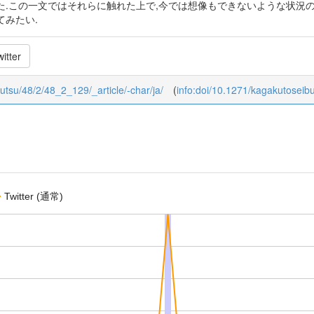
た.この一文ではそれらに触れた上で,今では想像もできないような状況
てみたい.
itter
butsu/48/2/48_2_129/_article/-char/ja/
(
info:doi/10.1271/kagakutoseib
Twitter (通常)