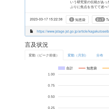
いう研究室の伝統があっ
ぶりに焦点を当てて述べ
2023-03-17 15:22:38
知恵袋
Tw
1
2 + 7
https://www.jstage.jst.go.jp/article/kagakutosei
言及状況
変動（ピーク前後）
変動（月別）
分布
合計
知恵袋
1.00
0.75
0.50
0.25