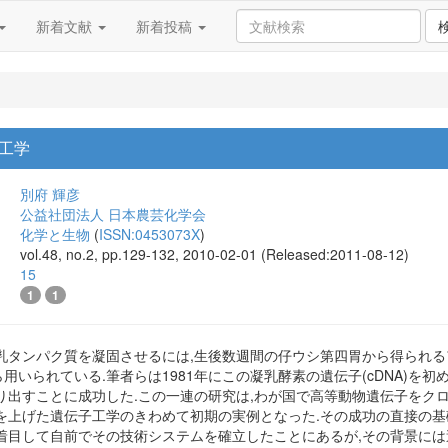
新着文献
新着投稿
工学
別府 輝彦
公益社団法人 日本農芸化学会
化学と生物
(
ISSN:0453073X
)
vol.48, no.2, pp.129-132, 2010-02-01 (Released:2011-08-12)
15
1
1
乳タンパク質を凝固させるには,生後数週間の仔ウシ第四胃から得られ
ら用いられている.筆者らは1981年にこの凝乳酵素の遺伝子(cDNA)を
り出すことに成功した.この一連の研究は,わが国で高等動物遺伝子をク
を上げた遺伝子工学のきわめて初期の実例となった.その成功の直接の基
着目して自前でその技術システムを確立したことにあるが,その背景に