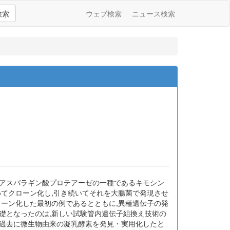
検索
ウェブ検索
ニュース検索
るアスパラギン酸プロテアーゼの一種であるキモシン
初めてクローン化し,引き続いてそれを大腸菌で発現させ
ローン化した最初の例であるとともに,異種遺伝子の発
礎となったのは,新しい試験管内遺伝子組換え技術の
は過去に微生物由来の凝乳酵素を発見・実用化したと