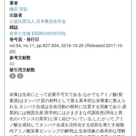
著者
鎌田 芳彰
出版者
公益社団法人 日本農芸化学会
雑誌
化学と生物
(
ISSN:0453073X
)
巻号頁・発行日
vol.54, no.11, pp.827-834, 2016-10-20 (Released:2017-10-
20)
参考文献数
32
被引用文献数
1
1
栄養は生命にとって必要不可欠である.なかでもアミノ酸(窒
素源)はタンパク質の材料として最も基本的な栄養素に数えら
れる.タンパク合成は生命活動の根幹に位置する現象であり,産
業的には物質生産,医学的にはさまざまな代謝疾患(同化と異
化のバランスの異常)と深く結びついている.したがって,アミ
ノ酸を感知してタンパク合成を活性化する役割を果たす細胞
内アミノ酸栄養センシングの解明は,生命現象の基本的な理解