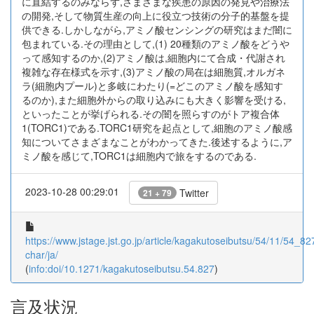
に直結するのみならず,さまざまな疾患の原因の発見や治療法
の開発,そして物質生産の向上に役立つ技術の分子的基盤を提
供できる.しかしながら,アミノ酸センシングの研究はまだ闇に
包まれている.その理由として,(1) 20種類のアミノ酸をどうや
って感知するのか,(2)アミノ酸は,細胞内にて合成・代謝され
複雑な存在様式を示す,(3)アミノ酸の局在は細胞質,オルガネ
ラ(細胞内プール)と多岐にわたり(=どこのアミノ酸を感知す
るのか),また細胞外からの取り込みにも大きく影響を受ける,
といったことが挙げられる.その闇を照らすのがトア複合体
1(TORC1)である.TORC1研究を起点として,細胞のアミノ酸感
知についてさまざまなことがわかってきた.後述するように,ア
ミノ酸を感じて,TORC1は細胞内で旅をするのである.
2023-10-28 00:29:01
Twitter
21 + 79
https://www.jstage.jst.go.jp/article/kagakutoseibutsu/54/11/54_827
char/ja/
(
info:doi/10.1271/kagakutoseibutsu.54.827
)
言及状況