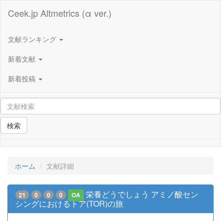
Ceek.jp Altmetrics (α ver.)
文献ランキング
新着文献
新着投稿
検索
ホーム
文献詳細
栄養どうでしょう アミノ酸セン
21
0
0
0
OA
シングにおけるトア(TOR)の旅