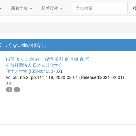
新着文献
新着投稿
くしくない毒のはなし
山下 まり
此木 敬一
稲垣 英利
森 直樹
森 哲
公益社団法人 日本農芸化学会
化学と生物
(
ISSN:0453073X
)
vol.58, no.2, pp.111-119, 2020-02-01 (Released:2021-02-01)
46
1
1