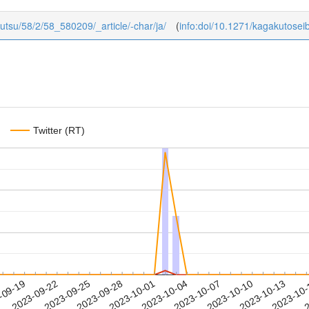
butsu/58/2/58_580209/_article/-char/ja/
(
info:doi/10.1271/kagakutosei
Twitter (RT)
2023-10-10
2023-10-13
2023-10
-09-19
2
2023-09-22
2023-09-25
2023-09-28
2023-10-01
2023-10-04
2023-10-07