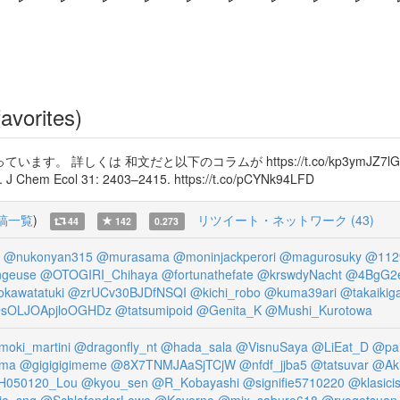
avorites)
 和文だと以下のコラムが https://t.co/kp3ymJZ7lG 原著論文は Takad
gs. J Chem Ecol 31: 2403–2415. https://t.co/pCYNk94LFD
稿一覧
)
リツイート・ネットワーク (43)
44
142
0.273
@nukonyan315
@murasama
@moninjackperori
@magurosuky
@112
geuse
@OTOGIRI_Chihaya
@fortunathefate
@krswdyNacht
@4BgG2e
kawatatuki
@zrUCv30BJDfNSQI
@kichi_robo
@kuma39ari
@takaikig
sOLJOApjloOGHDz
@tatsumipoid
@Genita_K
@Mushi_Kurotowa
moki_martini
@dragonfly_nt
@hada_sala
@VisnuSaya
@LiEat_D
@pa
ma
@gigigigimeme
@8X7TNMJAaSjTCjW
@nfdf_jjba5
@tatsuvar
@Aki
H050120_Lou
@kyou_sen
@R_Kobayashi
@signifie5710220
@klasici