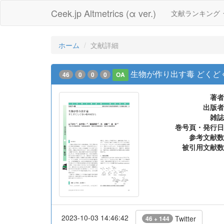
Ceek.jp Altmetrics (α ver.)
文献ランキング
ホーム
文献詳細
生物が作り出す毒 どくど
46
0
0
0
OA
著者
出版者
雑誌
巻号頁・発行日
参考文献数
被引用文献数
2023-10-03 14:46:42
Twitter
46 + 144