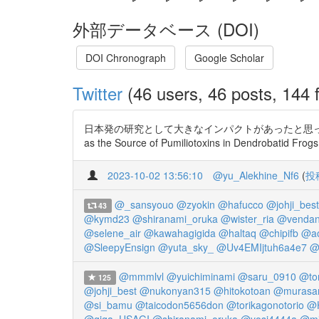
外部データベース (DOI)
DOI Chronograph
Google Scholar
Twitter
(46 users, 46 posts, 144 f
日本発の研究として大きなインパクトがあったと思っています。 詳しくは
as the Source of Pumiliotoxins in Dendrobatid Fro
2023-10-02 13:56:10
@yu_Alekhine_Nf6
(
投
@_sansyouo
@zyokin
@hafucco
@johji_best
43
@kymd23
@shiranami_oruka
@wister_ria
@vendan
@selene_air
@kawahagigida
@haltaq
@chipifb
@ao
@SleepyEnsign
@yuta_sky_
@Uv4EMIjtuh6a4e7
@
@mmmlvl
@yuichiminami
@saru_0910
@to
125
@johji_best
@nukonyan315
@hitokotoan
@murasa
@si_bamu
@taicodon5656don
@torikagonotorio
@