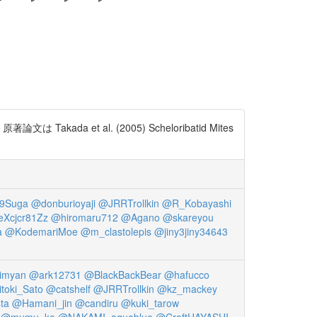
a et al. (2005) Scheloribatid Mites
9Suga
@donburioyaji
@JRRTrollkin
@R_Kobayashi
Xcjcr81Zz
@hiromaru712
@Agano
@skareyou
a
@KodemariMoe
@m_clastolepis
@jiny3jiny34643
imyan
@ark12731
@BlackBackBear
@hafucco
toki_Sato
@catshelf
@JRRTrollkin
@kz_mackey
sta
@Hamani_jin
@candiru
@kuki_tarow