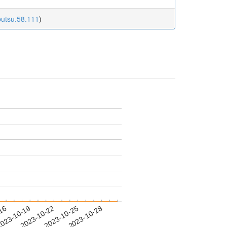
butsu.58.111
)
-16
023-10-19
2023-10-22
2023-10-25
2023-10-28