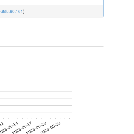
butsu.60.161
)
-11
023-05-14
2023-05-17
2023-05-20
2023-05-23