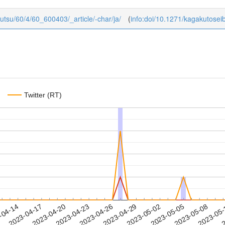
butsu/60/4/60_600403/_article/-char/ja/
(
info:doi/10.1271/kagakutosei
Twitter (RT)
2023-05-05
2023-05-08
2023-05
-04-14
2
2023-04-17
2023-04-20
2023-04-23
2023-04-26
2023-04-29
2023-05-02