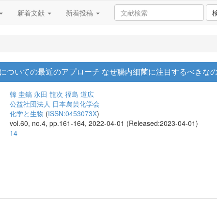
新着文献
新着投稿
についての最近のアプローチ なぜ腸内細菌に注目するべきなの
韓 圭鎬
永田 龍次
福島 道広
公益社団法人 日本農芸化学会
化学と生物
(
ISSN:0453073X
)
vol.60, no.4, pp.161-164, 2022-04-01 (Released:2023-04-01)
14