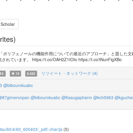
 Scholar
rites)
「ポリフェノールの機能作用についての最近のアプローチ」と題した文
ps://t.co/OAH2Z1tOIo https://t.co/tNunFigXBo
リツイート・ネットワーク (4)
5
13
0.433
3
@bibourokuabc
@87gimeronpan
@bibourokuabc
@Kasugapharm
@kch5963
@kguche
butsu/60/4/60_600403/_pdf/-char/ja
(5)