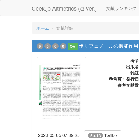
Ceek.jp Altmetrics (α ver.)
文献ランキング
ホーム
文献詳細
ポリフェノールの機能作用
5
0
0
0
OA
著者
出版者
雑誌
巻号頁・発行日
参考文献数
2023-05-05 07:39:25
Twitter
5 + 13