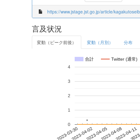
https://www.jstage.jst.go.jp/article/kagakutosei
言及状況
変動（ピーク前後）
変動（月別）
分布
合計
Twitter (通常)
4
3
2
1
*
*
0
2023-04-05
2023-04-08
2023-04-11
2023
2023-03-30
2023-04-02