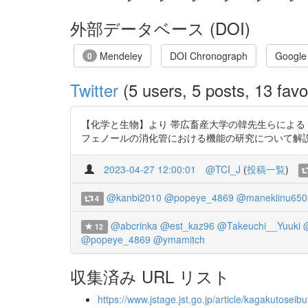
外部データベース (DOI)
Mendeley
DOI Chronograph
Google
0
Twitter
(5 users, 5 posts, 13 favo
【化学と生物】より 帯広畜産大学の韓先生らによる
フェノールの消化管における機能の研究について解説されています。 htt
2023-04-27 12:00:01
@TCI_J
(
投稿一覧
)
@kanbi2010
@popeye_4869
@manekiinu650
4
@abcrinka
@est_kaz96
@Takeuchi__Yuuki
12
@popeye_4869
@ymamitch
収集済み URL リスト
https://www.jstage.jst.go.jp/article/kagakutosei