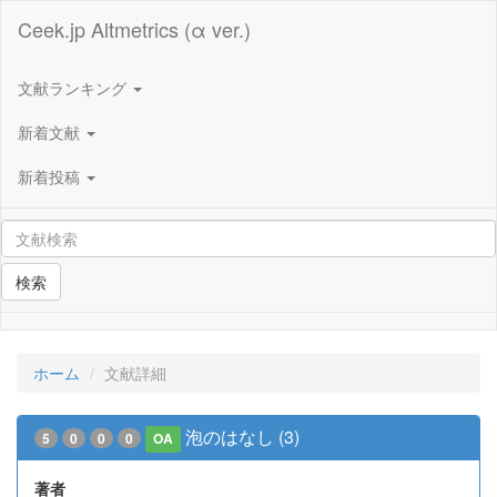
Ceek.jp Altmetrics (α ver.)
文献ランキング
新着文献
新着投稿
検索
ホーム
文献詳細
泡のはなし (3)
5
0
0
0
OA
著者