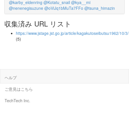
@karby_eldenring
@Kotatu_snail
@kya__mi
@nenenegisuzune
@oViJq1bMuTa7FFo
@tsuna_himazin
収集済み URL リスト
https://www.jstage.jst.go.jp/article/kagakutoseibutsu1962/10/
(5)
ヘルプ
ご意見はこちら
TechTech Inc.