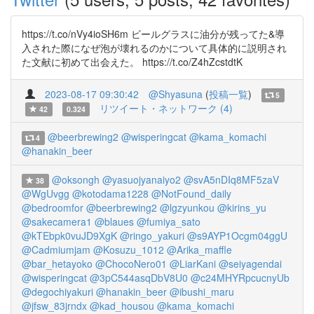
https://t.co/nVy4ioSH6m ビールグラスに油分が残ってた&導
入された際になぜ泡が壊れるのかについて具体的に説明され
た文献に初めて出会えた。 https://t.co/Z4hZcstdtK
2023-08-17 09:30:42
@Shyasuna
(
投稿一覧
)
5
リツイート・ネットワーク (4)
42
0.324
@beerbrewing2
@wisperingcat
@kama_komachi
4
@hanakin_beer
@oksongh
@yasuojyanaiyo2
@svA5nDIq8MF5zaV
38
@WgUvgg
@kotodama1228
@NotFound_daily
@bedroomfor
@beerbrewing2
@lgzyunkou
@kirins_yu
@sakecamera1
@blaues
@fumiya_sato
@kTEbpk0vuJD9XgK
@ringo_yakuri
@s9AYP1Ocgm04ggU
@Cadmiumjam
@Kosuzu_1012
@Arika_maffle
@bar_hetayoko
@ChocoNero01
@LiarKani
@seiyagendai
@wisperingcat
@3pC544asqDbV8U0
@c24MHYRpcucnyUb
@degochiyakuri
@hanakin_beer
@ibushi_maru
@jfsw_83jrndx
@kad_housou
@kama_komachi