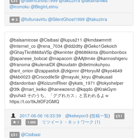
@SilentGhost1999
@takuzirra
@akaihaniwa
5
@iromoku
@BeginLeimu
@foltunavirtu
@SilentGhost1999
@takuzirra
3
@balsamicose @Cisibasi @lupus211 @kmdawmmtt
@internet_co @rena_7034 @dd2dtty @Geko1Gekoich
@GhayTkn8868aVSp @keninter @8686kinta @bombonbox
@japanese_bobcat @mapacom @AAj9m4e @kannoshigeru
@franoma @kulenaiDX @koudaiin @dietmokuhyou
@ant_onion @zappastick @zkjpnnr @HoryuM @kyo4649
@kkb0023 @CrocodileSir @mayuki_kiryu @hakusaii
@dandonban @KoizumiRiver @ykats_1971 @tokyohelper
@3tk @mari_keiko @hanewzenzi @kqqdo @KrakGym
@yuha3 そのうち、「ググれカス」と言われるよｗ
https://t.co/5kJ9DF2GMQ
2017-06-06 16:33:39
@kekeyon3
(
投稿一覧
)
1
リツイート・ネットワーク (1)
1
1.000
@Cisibasi
1