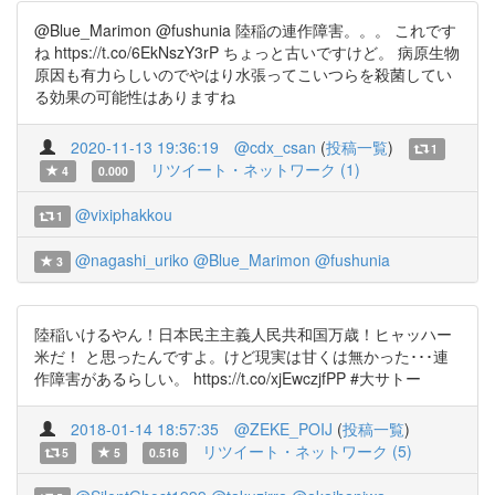
@Blue_Marimon @fushunia 陸稲の連作障害。。。 これです
ね https://t.co/6EkNszY3rP ちょっと古いですけど。 病原生物
原因も有力らしいのでやはり水張ってこいつらを殺菌してい
る効果の可能性はありますね
2020-11-13 19:36:19
@cdx_csan
(
投稿一覧
)
1
リツイート・ネットワーク (1)
4
0.000
@vixiphakkou
1
@nagashi_uriko
@Blue_Marimon
@fushunia
3
陸稲いけるやん！日本民主主義人民共和国万歳！ヒャッハー
米だ！ と思ったんですよ。けど現実は甘くは無かった･･･連
作障害があるらしい。 https://t.co/xjEwczjfPP #大サトー
2018-01-14 18:57:35
@ZEKE_POIJ
(
投稿一覧
)
リツイート・ネットワーク (5)
5
5
0.516