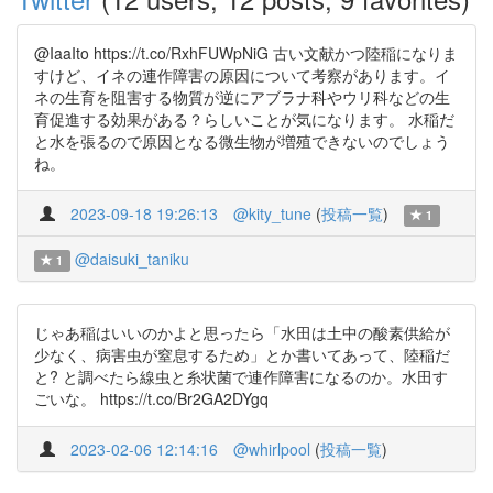
@IaaIto https://t.co/RxhFUWpNiG 古い文献かつ陸稲になりま
すけど、イネの連作障害の原因について考察があります。イ
ネの生育を阻害する物質が逆にアブラナ科やウリ科などの生
育促進する効果がある？らしいことが気になります。 水稲だ
と水を張るので原因となる微生物が増殖できないのでしょう
ね。
2023-09-18 19:26:13
@kity_tune
(
投稿一覧
)
1
@daisuki_taniku
1
じゃあ稲はいいのかよと思ったら「水田は土中の酸素供給が
少なく、病害虫が窒息するため」とか書いてあって、陸稲だ
と? と調べたら線虫と糸状菌で連作障害になるのか。水田す
ごいな。 https://t.co/Br2GA2DYgq
2023-02-06 12:14:16
@whirlpool
(
投稿一覧
)