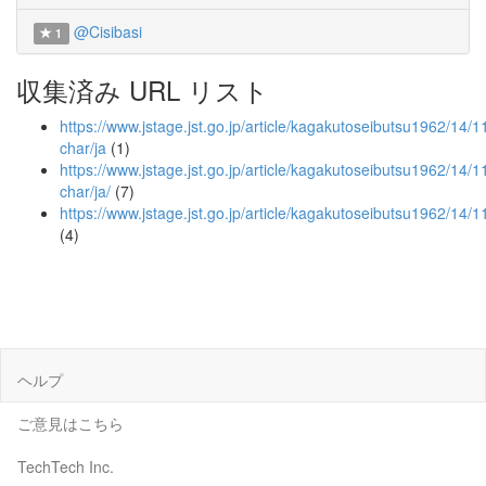
@Cisibasi
1
収集済み URL リスト
https://www.jstage.jst.go.jp/article/kagakutoseibutsu1962/14/1
char/ja
(1)
https://www.jstage.jst.go.jp/article/kagakutoseibutsu1962/14/1
char/ja/
(7)
https://www.jstage.jst.go.jp/article/kagakutoseibutsu1962/14
(4)
ヘルプ
ご意見はこちら
TechTech Inc.