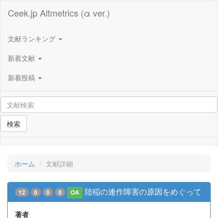
Ceek.jp Altmetrics (α ver.)
文献ランキング
新着文献
新着投稿
検索
ホーム
文献詳細
陸稲の連作障害の原因をめぐって
12
0
0
0
OA
著者