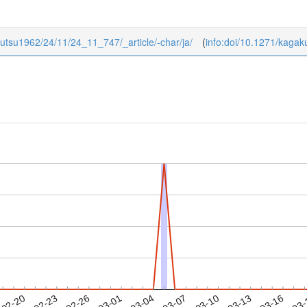
ibutsu1962/24/11/24_11_747/_article/-char/ja/
(
info:doi/10.1271/kaga