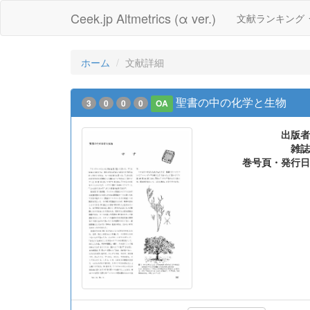
Ceek.jp Altmetrics (α ver.)
文献ランキング
ホーム
文献詳細
聖書の中の化学と生物
3
0
0
0
OA
出版者
雑誌
巻号頁・発行日