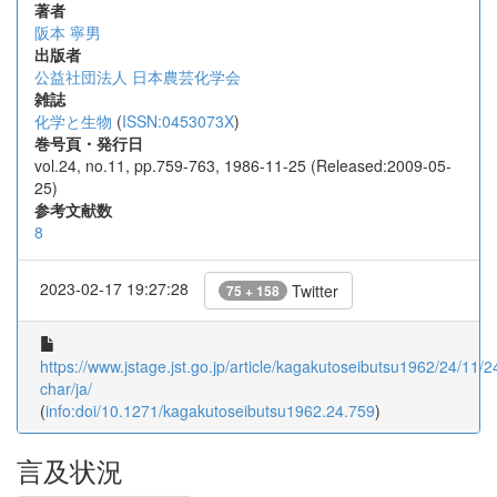
著者
阪本 寧男
出版者
公益社団法人 日本農芸化学会
雑誌
化学と生物
(
ISSN:0453073X
)
巻号頁・発行日
vol.24, no.11, pp.759-763, 1986-11-25 (Released:2009-05-
25)
参考文献数
8
2023-02-17 19:27:28
Twitter
75 + 158
https://www.jstage.jst.go.jp/article/kagakutoseibutsu1962/24/11/2
char/ja/
(
info:doi/10.1271/kagakutoseibutsu1962.24.759
)
言及状況