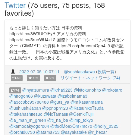
Twitter
(75 users, 75 posts, 158
favorites)
もっと詳しく知りたい方は 日本の資料
https://t.co/8W3UtOlEyR アメリカの資料
https://t.co/5rueWU4z12 国際トウモロコシ・コムギ改良セン
ター（CIMMYT）の資料 https://t.co/pAmosmOgb4 ３者の記
録は一致。 「日本の小麦は戦後アメリカ文化」という参政党
の主張だけ、史実の反する。
2022-07-05 10:07:11
@yoshiasakawa
(
投稿一覧
)
リツイート・ネットワーク (74)
69
159
0.362
@nyatsumura
@krha9223
@kitokunohito
@rokotaro
74
@hirogon66
@kuzuwata
@izabelmama3
@a3cc8bc95788488
@guts_ya
@mikasanmama
@ushiushiJapan
@ppnppn123
@KatsuhikoTsuda
@takahashitesuo
@NoTamasii
@GemkiFujii
@a_man_in_green
@ti_na_ba
@imp_tokyo
@kamodakyogoro04
@tf9dMoexOm7mc7o
@holly_0325
@orchid0730
@atama753
@sayakatake
@r_hexar