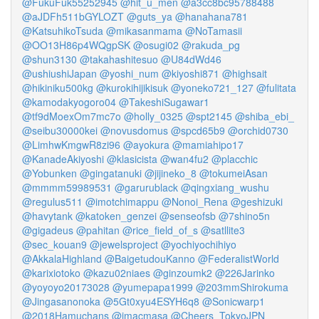
@FukuFuk55252945
@hit_u_men
@a3cc8bc95788488
@aJDFh511bGYLOZT
@guts_ya
@hanahana781
@KatsuhikoTsuda
@mikasanmama
@NoTamasii
@OO13H86p4WQgpSK
@osugi02
@rakuda_pg
@shun3130
@takahashitesuo
@U84dWd46
@ushiushiJapan
@yoshi_num
@kiyoshi871
@highsait
@hikiniku500kg
@kurokihijikisuk
@yoneko721_127
@fulitata
@kamodakyogoro04
@TakeshiSugawar1
@tf9dMoexOm7mc7o
@holly_0325
@spt2145
@shiba_ebi_
@seibu30000kei
@novusdomus
@spcd65b9
@orchid0730
@LimhwKmgwR8zi96
@ayokura
@mamiahipo17
@KanadeAkiyoshi
@klasicista
@wan4fu2
@placchic
@Yobunken
@gingatanuki
@jijineko_8
@tokumeiAsan
@mmmm59989531
@garurublack
@qingxiang_wushu
@regulus511
@imotchimappu
@Nonoi_Rena
@geshizuki
@havytank
@katoken_genzei
@senseofsb
@7shino5n
@gigadeus
@pahitan
@rice_field_of_s
@satllite3
@sec_kouan9
@jewelsproject
@yochiyochihiyo
@AkkalaHighland
@BaigetudouKanno
@FederalistWorld
@karixiotoko
@kazu02niaes
@ginzoumk2
@226Jarinko
@yoyoyo20173028
@yumepapa1999
@203mmShirokuma
@Jingasanonoka
@5Gt0xyu4ESYH6q8
@Sonicwarp1
@2018Hamuchans
@imacmasa
@Cheers_TokyoJPN