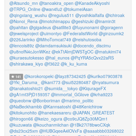
@Atsundo_mn
@tanoakira_open
@KanadeAkiyoshi
@TRPG_Online
@wan4fu2
@tokumeiAsan
@qingxiang_wushu
@regulus511
@yoshikialfalfa
@ichiroak
@Nonoi_Rena
@imotchimappu
@geshizuki
@inamin3t
@pahitan
@gigadeus
@satllite3
@fuyunonami
@goragenn
@jewelsproject
@uimontyo
@FederalistWorld
@ginzoumk2
@226Jarinko
@MihoTomcat749
@reishutosoba
@lencois89z
@damdamsukisuki
@docendo_discimu
@u8nofN4cJonWKez
@ekTtAlmjDWSTgOC
@matukimi74
@kuraesutokesso
@hal_eunos
@PqYRA5cQvx22aRS
@shirakawa_kiyo
@f3622
@k_ku_kuma
@korokoropeki
@layz87342425
@kuriko07903878
141
@Yki_Daruma_
@kani773
@sui52280487
@nyatsumura
@tanakatoshio21
@sumida__tokyo
@KiqurageFX
@gA1mt3PjD159357
@immortal_GGlove
@krha9223
@queobnw
@Bonboriman
@marimo_politic
@NaBeckhambb
@Kannsatoshi
@48Kenichirow
@kitokunohito
@hanekaesareru
@JAPAN_GREATEST
@hirogon66
@keizo_ogura
@co9cJQ8Zp30MQm1
@kuzuwata
@kouchanmiichan
@1Bk27i78bwoCXqk
@ds23cx25xm
@HUBGqeeA4lOVxFa
@aaaabbb03268022