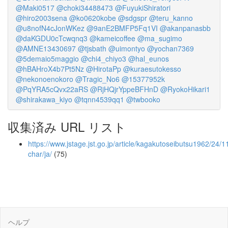
@Maki0517
@choki34488473
@FuyukiShiratori
@hiro2003sena
@ko0620kobe
@sdgspr
@teru_kanno
@u8nofN4cJonWKez
@9anE2BMFP5Fq1VI
@akanpanasbb
@daKGDU0cTcwqnq3
@kameicoffee
@ma_sugimo
@AMNE13430697
@tjsbath
@uimontyo
@yochan7369
@5demaio5maggio
@chi4_chiyo3
@hal_eunos
@hBAHroX4b7Pt5Nz
@HirotaPp
@kuraesutokesso
@nekonoenokoro
@Tragic_No6
@15377952k
@PqYRA5cQvx22aRS
@RjHQjrYppeBFHnD
@RyokoHikari1
@shirakawa_kiyo
@tqnn4539qq1
@twbooko
収集済み URL リスト
https://www.jstage.jst.go.jp/article/kagakutoseibutsu1962/24/1
char/ja/
(75)
ヘルプ