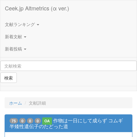
Ceek.jp Altmetrics (α ver.)
文献ランキング
新着文献
新着投稿
検索
ホーム
文献詳細
作物は一日にして成らず コムギ
75
0
0
0
OA
半矮性遺伝子のたどった道