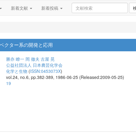
新着文献
新着投稿
ベクター系の開発と応用
勝亦 瞭一
岡 徹夫
古屋 晃
公益社団法人 日本農芸化学会
化学と生物
(
ISSN:0453073X
)
vol.24, no.6, pp.382-389, 1986-06-25 (Released:2009-05-25)
19