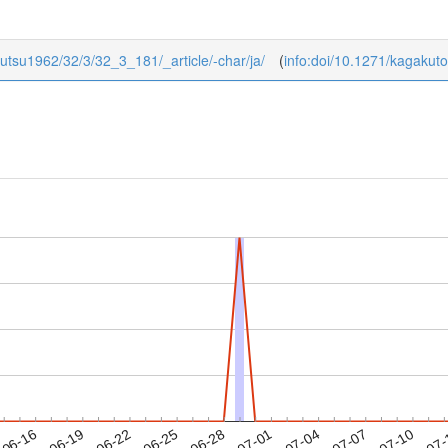
ibutsu1962/32/3/32_3_181/_article/-char/ja/
(
info:doi/10.1271/kagakut