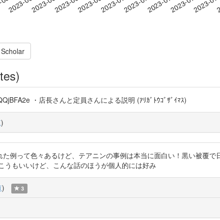
2023-07-07
2023-07-10
2023-07
-06-16
2
2023-06-19
2023-06-22
2023-06-25
2023-06-28
2023-07-01
2023-07-04
 Scholar
tes)
QQjBFA2e ・店長さんと定員さんによる説明 (ｱﾘｶﾞﾄｳｺﾞｻﾞｲﾏｽ)
覧
)
れた例って色々あるけど、テアニンの事例は本当に面白い！黒い被覆で
うこうもいいけど、こんな話のほうが個人的には好み
覧
)
3