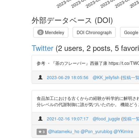
2023-06-07
2023-06-10
2023-06-13
2023
2023-06-01
2023-06-04
外部データベース (DOI)
Mendeley
DOI Chronograph
Google
0
Twitter
(2 users, 2 posts, 5 favori
参考 ・『茶のフレーバー』西篠了康 https://t.co/TW
2023-06-29 18:05:56
@KK_jellyfish
(
投稿一
食品加工における古くからの経験が科学的に解明さ
分レベルの代謝制御に誰が気づいたのか。 機能ど
2021-02-16 19:07:17
@food_juggle
(
投稿一
@hatameku_ho
@Pon_yurublog
@YKimira
3