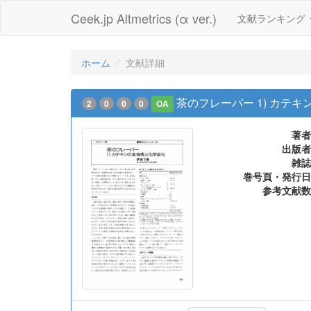
Ceek.jp Altmetrics (α ver.)
文献ランキング
ホーム
文献詳細
茶のフレーバー 1) カテ
2
0
0
0
OA
著者
出版者
雑誌
巻号頁・発行日
参考文献数