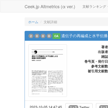
Ceek.jp Altmetrics (α ver.)
文献ランキング
ホーム
文献詳細
遺伝子の再編成と水平伝播
2
0
0
0
OA
著者
出版者
雑誌
巻号頁・発行日
参考文献数
被引用文献数
2023-10-05 14:47:45
Twitter
1 + 3
1 + 1