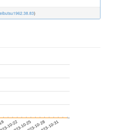
seibutsu1962.38.83
)
-19
023-10-22
2023-10-25
2023-10-28
2023-10-31