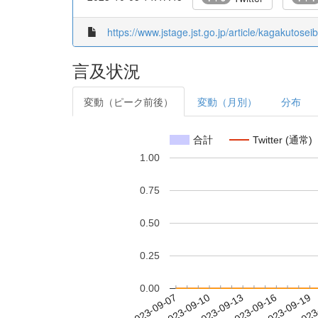
https://www.jstage.jst.go.jp/article/kagakutose
言及状況
変動（ピーク前後）
変動（月別）
分布
合計
Twitter (通常)
1.00
0.75
0.50
0.25
0.00
2023-09-13
2023-09-16
2023-09-19
2023
2023-09-07
2023-09-10