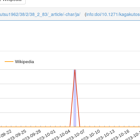
ibutsu1962/38/2/38_2_83/_article/-char/ja/
(
info:doi/10.1271/kagakuto
Wikipedia
2023-10-13
2023-10-16
2023-10
-09-22
2
2023-09-25
2023-09-28
2023-10-01
2023-10-04
2023-10-07
2023-10-10