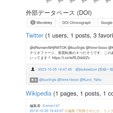
外部データベース (DOI)
Mendeley
DOI Chronograph
Google
1
Twitter
(1 users, 1 posts, 3 favori
@dRsmwmNHjR9ITOK @bux5rgls @him
テリオファージ、形質転換の４つだそうです。この
いってます？ https://t.co/teRLDdd2Zc
2023-10-05 14:47:45
@jisukewizon
(
投稿一
@bux5rgls
@hime1booo
@Kuroi_Yahu
3
Wikipedia
(1 pages, 1 posts, 1 co
編集者:
X-enon147
2019-10-30 16:43:07
の編集で削除されたか、リン