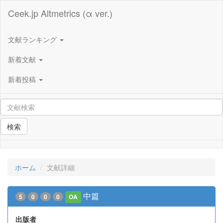
Ceek.jp Altmetrics (α ver.)
文献ランキング
新着文献
新着投稿
検索
ホーム
文献詳細
中篇
5
0
0
0
OA
出版者