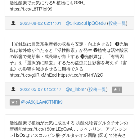
活性酸素で元気になる⁉️ 植物にもGSH。
https://t.co/L8Tl7IpI99
2023-08-02 02:11:01
@5iik8xcuHpQOed6
(
投稿一覧
)
【光触媒は農業系生産者の収益を安定・向上させる】 ❶光触
媒は紫外線が当たると「活性酸素」が発生 ❷植物は活性酸素
の影響で発芽率・成長率が向上する ❸光触媒は、「有害因
子」を「選択的に除去」するため益虫には影響を与えず《害
虫》の影響を減少させるに期待できる
https://t.co/g9RIxMhEed https://t.co/rrsR4rfW2G
2022-05-07 01:22:47
@s_lhbmr
(
投稿一覧
)
1
@oA56jLAwiGTNRk9
1
活性酸素で植物が元気に成長する 抗酸化物質グルタチオンの
新機能https://t.co/150mLEpQwA … ジベレリン、アブシジン
＞H2O2はアスコルビン酸-グルタチオン回路 (図3) で消去さ