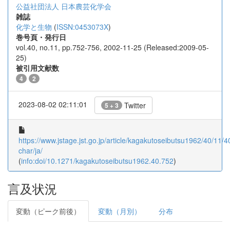
公益社団法人 日本農芸化学会
雑誌
化学と生物
(
ISSN:0453073X
)
巻号頁・発行日
vol.40, no.11, pp.752-756, 2002-11-25 (Released:2009-05-
25)
被引用文献数
4
2
2023-08-02 02:11:01
Twitter
5 + 3
https://www.jstage.jst.go.jp/article/kagakutoseibutsu1962/40/11/4
char/ja/
(
info:doi/10.1271/kagakutoseibutsu1962.40.752
)
言及状況
変動（ピーク前後）
変動（月別）
分布