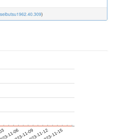
oseibutsu1962.40.309
)
-03
023-11-06
2023-11-09
2023-11-12
2023-11-15