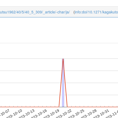
ibutsu1962/40/5/40_5_309/_article/-char/ja/
(
info:doi/10.1271/kagakut
2023-10-28
2023-10-31
2023-11
-10-07
2
2023-10-10
2023-10-13
2023-10-16
2023-10-19
2023-10-22
2023-10-25