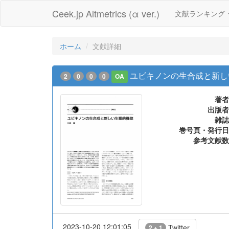
Ceek.jp Altmetrics (α ver.)
文献ランキング
ホーム
文献詳細
ユビキノンの生合成と新し
2
0
0
0
OA
著者
出版者
雑誌
巻号頁・発行日
参考文献数
2023-10-20 12:01:05
Twitter
2 + 1