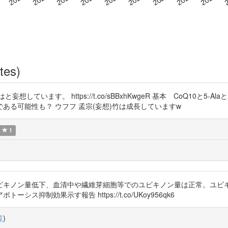
tes)
ています。 https://t.co/sBBxhKwgeR 基本 CoQ10と
ある可能性も？ ウフフ 孟宗(妄想)竹は成長していますw
1
ビキノン量低下、血清中や繊維芽細胞等でのユビキノン量は正常。ユビ
ス抑制効果示す報告 https://t.co/UKoy956qk6
覧
)