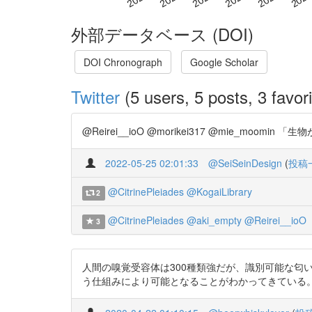
外部データベース (DOI)
DOI Chronograph
Google Scholar
Twitter
(5 users, 5 posts, 3 favori
@Reirei__ioO @morikei317 @mie_moomin 「
2022-05-25 02:01:33
@SeiSeinDesign
(
投稿
@CitrinePleiades
@KogaiLibrary
2
@CitrinePleiades
@aki_empty
@Reirei__ioO
3
人間の嗅覚受容体は300種類強だが、識別可能な匂
う仕組みにより可能となることがわかってきている。 https:/