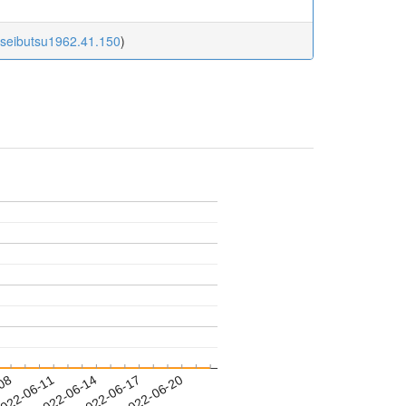
oseibutsu1962.41.150
)
-08
022-06-11
2022-06-14
2022-06-17
2022-06-20