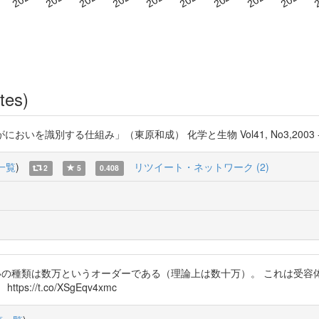
tes)
生物がにおいを識別する仕組み」（東原和成） 化学と生物 Vol41, No3,2003 - J-STAG
一覧
)
リツイート・ネットワーク (2)
2
5
0.408
いの種類は数万というオーダーである（理論上は数十万）。 これは受
/t.co/XSgEqv4xmc