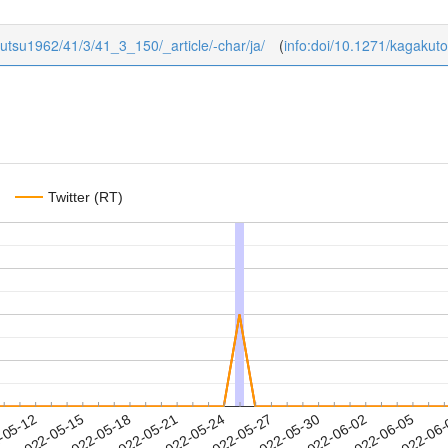
ibutsu1962/41/3/41_3_150/_article/-char/ja/
(
info:doi/10.1271/kagakut
Twitter (RT)
2022-06-02
2022-06-05
2022-06
-05-12
2
2022-05-15
2022-05-18
2022-05-21
2022-05-24
2022-05-27
2022-05-30