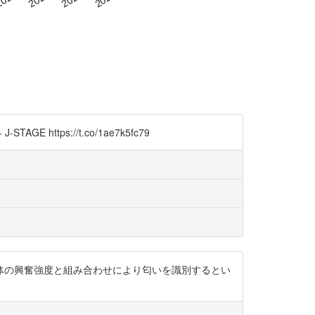
E https://t.co/1ae7k5fc79
容体の興奮強度と組み合わせにより匂いを識別するとい