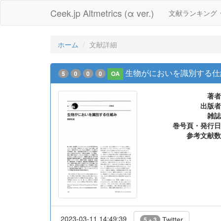
Ceek.jp Altmetrics (α ver.)
文献ランキング
ホーム
文献詳細
生物がにおいを識別する仕
5
0
0
0
OA
著者
出版者
雑誌
巻号頁・発行日
参考文献数
2023-03-11 14:49:39
Twitter
5 + 3