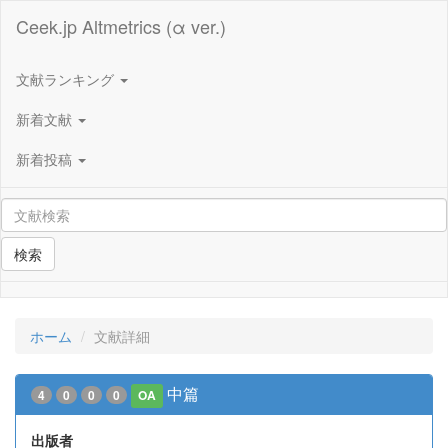
Ceek.jp Altmetrics (α ver.)
文献ランキング
新着文献
新着投稿
検索
ホーム
文献詳細
中篇
4
0
0
0
OA
出版者