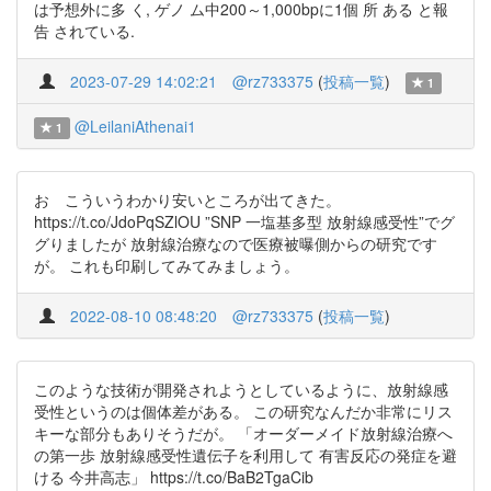
は予想外に多 く, ゲノ ム中200～1,000bpに1個 所 ある と報
告 されている.
2023-07-29 14:02:21
@rz733375
(
投稿一覧
)
1
@LeilaniAthenai1
1
お こういうわかり安いところが出てきた。
https://t.co/JdoPqSZlOU ”SNP 一塩基多型 放射線感受性”でグ
グりましたが 放射線治療なので医療被曝側からの研究です
が。 これも印刷してみてみましょう。
2022-08-10 08:48:20
@rz733375
(
投稿一覧
)
このような技術が開発されようとしているように、放射線感
受性というのは個体差がある。 この研究なんだか非常にリス
キーな部分もありそうだが。 「オーダーメイド放射線治療へ
の第一歩 放射線感受性遺伝子を利用して 有害反応の発症を避
ける 今井高志」 https://t.co/BaB2TgaCib