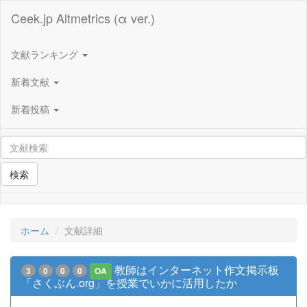
Ceek.jp Altmetrics (α ver.)
文献ランキング
新着文献
新着投稿
検索
ホーム
文献詳細
教師はインターネット作文掲示板
3
0
0
0
OA
「さくぶん.org」を授業でいかに活用したか