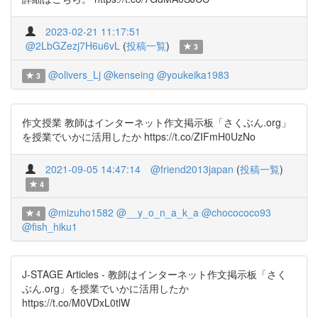
2023-02-21 11:17:51
@2LbGZezj7H6u6vL
(
投稿一覧
)
3
@olivers_Lj
@kenseing
@youkeika1983
3
作文授業 教師はインターネット作文掲示板「さくぶん.org」
を授業でいかに活用したか https://t.co/ZIFmH0UzNo
2021-09-05 14:47:14
@friend2013japan
(
投稿一覧
)
4
@mizuho1582
@__y_o_n_a_k_a
@chocococo93
4
@fish_hiku1
J-STAGE Articles - 教師はインターネット作文掲示板「さく
ぶん.org」を授業でいかに活用したか
https://t.co/M0VDxL0tlW