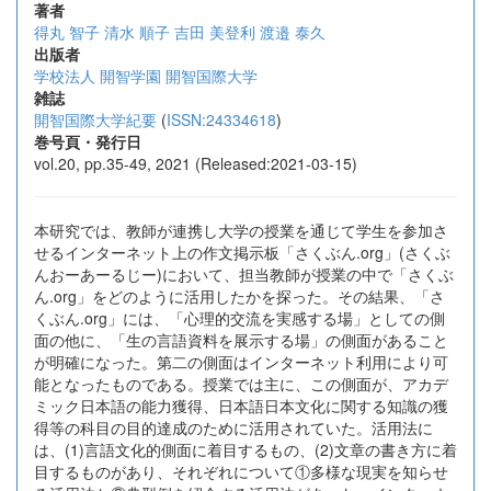
著者
得丸 智子
清水 順子
吉田 美登利
渡邉 泰久
出版者
学校法人 開智学園 開智国際大学
雑誌
開智国際大学紀要
(
ISSN:24334618
)
巻号頁・発行日
vol.20, pp.35-49, 2021 (Released:2021-03-15)
本研究では、教師が連携し大学の授業を通じて学生を参加さ
せるインターネット上の作文掲示板「さくぶん.org」(さくぶ
んおーあーるじー)において、担当教師が授業の中で「さくぶ
ん.org」をどのように活用したかを探った。その結果、「さ
くぶん.org」には、「心理的交流を実感する場」としての側
面の他に、「生の言語資料を展示する場」の側面があること
が明確になった。第二の側面はインターネット利用により可
能となったものである。授業では主に、この側面が、アカデ
ミック日本語の能力獲得、日本語日本文化に関する知識の獲
得等の科目の目的達成のために活用されていた。活用法に
は、(1)言語文化的側面に着目するもの、(2)文章の書き方に着
目するものがあり、それぞれについて①多様な現実を知らせ