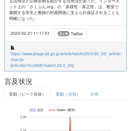
る活用法と②典型例を紹介する活用法があった。インターネ
ット上の「さくぶん.org」の「多様性・真正性」は、教室で
展開する学生と教師の対面関係に支えられ保証されることも
明確になった。
2023-02-21 11:17:51
Twitter
3 + 9
https://www.jstage.jst.go.jp/article/kaichi/20/0/20_35/_article/-
char/ja/
(
info:doi/10.24581/kaichi.20.0_35
)
言及状況
変動（ピーク前後）
変動（月別）
分布
合計
Twitter (通常)
1.00
0.75