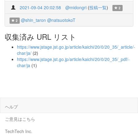
2021-09-04 20:02:58
@midongri
(
投稿一覧
)
2
@shin_taron
@natsuotokoT
2
収集済み URL リスト
https://www.jstage.jst.go.jp/article/kaichi/20/0/20_35/_article/-
char/ja/
(2)
https://www.jstage.jst.go.jp/article/kaichi/20/0/20_35/_pdf/-
char/ja
(1)
ヘルプ
ご意見はこちら
TechTech Inc.