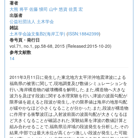
著者
大熊 将平
佐藤 愼司
山中 悠資
佐貫 宏
出版者
公益社団法人 土木学会
雑誌
土木学会論文集B2(海岸工学)
(
ISSN:18842399
)
巻号頁・発行日
vol.71, no.1, pp.58-68, 2015 (Released:2015-10-20)
参考文献数
14
2011年3月11日に発生した東北地方太平洋沖地震津波による
福島県の被害に関して,現地調査及び数値シミュレーションを
行い,海岸構造物の破壊機構を解明した.また,構造物へ大きな
波力を及ぼす段波に関する水理実験を行い,津波の波面勾配が
限界値を超えると段波が発生し,その限界値は海岸の地形勾配
が緩やかなほど小さくなることが分かった.また,段波が構造物
に作用する衝撃波圧は,入射波前面の波面勾配が大きくなるほ
ど大きくなることが確認された.実験結果を津波の数値計算と
組み合わせることで,福島県沿岸域の段波発生を分析した.その
結果,中部では最大水位が高くかつ激しい段波が発生した可能