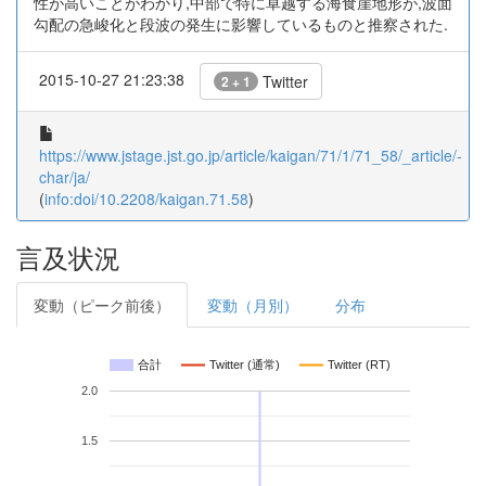
性が高いことがわかり,中部で特に卓越する海食崖地形が,波面
勾配の急峻化と段波の発生に影響しているものと推察された.
2015-10-27 21:23:38
Twitter
2 + 1
https://www.jstage.jst.go.jp/article/kaigan/71/1/71_58/_article/-
char/ja/
(
info:doi/10.2208/kaigan.71.58
)
言及状況
変動（ピーク前後）
変動（月別）
分布
合計
Twitter (通常)
Twitter (RT)
2.0
1.5