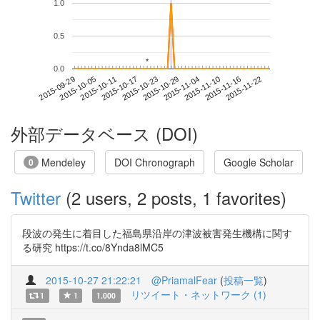
1.0
0.5
*
*
0.0
2015-11-16
2015-09-29
2015-10-17
2015-11-04
2015-11-22
2015-10-05
2015-10-23
2015-11-10
2015-10-11
2015-10-29
外部データベース (DOI)
Mendeley
DOI Chronograph
Google Scholar
0
Twitter
(2 users, 2 posts, 1 favorites)
段波の発生に着目した福島県沿岸の津波被害発生機構に関す
る研究 https://t.co/8Ynda8lMC5
2015-10-27 21:22:21
@PriamalFear
(
投稿一覧
)
リツイート・ネットワーク (1)
1
1
1.000