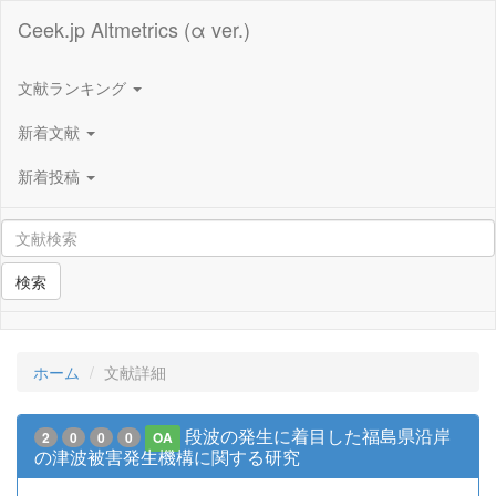
Ceek.jp Altmetrics (α ver.)
文献ランキング
新着文献
新着投稿
検索
ホーム
文献詳細
段波の発生に着目した福島県沿岸
2
0
0
0
OA
の津波被害発生機構に関する研究