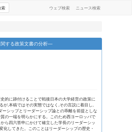
検索
ウェブ検索
ニュース検索
に関する政策文書の分析―
歴史的に跡付けることで戦後日本の大学経営の政策に
が,本稿ではその実態ではなく,その言説に着目し,
ダーシップとリーダーシップ論との乖離を前提としな
特質の一端を明らかにする。このため西ヨーロッパで
申から四六答申にかけて確立した学長のリーダーシッ
に変化してきた。このことはリーダーシップの歴史・