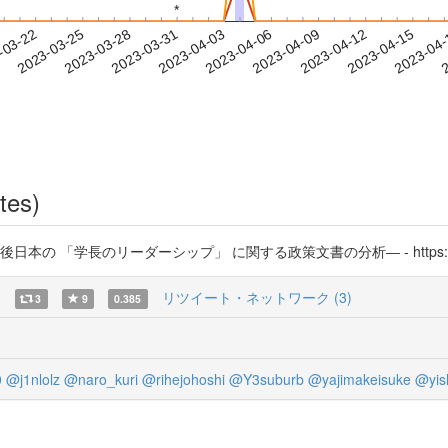
*
*
2023-04-12
2023-04-15
2023-04
-03-22
2
2023-03-25
2023-03-28
2023-03-31
2023-04-03
2023-04-06
2023-04-09
tes)
長のリーダーシップ」 に関する政策文書の分析― - https://t.co/YqrP
)
リツイート・ネットワーク (3)
3
9
0.385
0
@j1nlolz
@naro_kuri
@rihejohoshi
@Y3suburb
@yajimakeisuke
@yis