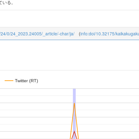
ている。
i/24/0/24_2023.24005/_article/-char/ja/
(
info:doi/10.32175/kaikakugak
Twitter (RT)