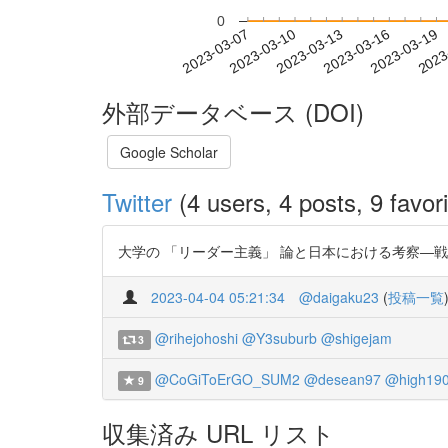
0
2023-03-13
2023-03-16
2023-03-19
2023
2023-03-07
2023-03-10
外部データベース (DOI)
Google Scholar
Twitter
(4 users, 4 posts, 9 favori
大学の 「リーダー主義」 論と日本における考察―戦後日本の 「学
2023-04-04 05:21:34
@daigaku23
(
投稿一覧
@rihejohoshi
@Y3suburb
@shigejam
3
@CoGiToErGO_SUM2
@desean97
@high19
9
収集済み URL リスト