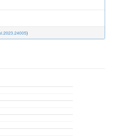
ui.2023.24005
)