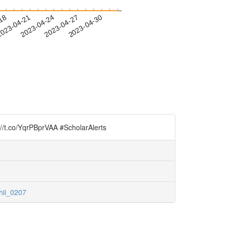
-18
023-04-21
2023-04-24
2023-04-27
2023-04-30
BprVAA #ScholarAlerts
hii_0207