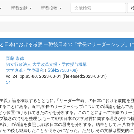
新着文献
新着投稿
と日本における考察 ―戦後日本の「学長のリーダーシップ」
齋藤 崇德
独立行政法人 大学改革支援・学位授与機構
大学改革・学位研究
(
ISSN:27583708
)
vol.24, pp.65-80, 2023-03-01 (Released:2023-03-31)
54
ー主義」論を概観するとともに,「リーダー主義」の日本における展開を
することにある。近年,学長のリーダーシップについての議論が盛んである
どう位置づけられてきたのかを分析する。このことによって実際のリー
ップ概念の混乱を整理し,もって戦後日本の大学経営に関する理念が持つ
主義」の議論を参照し,戦後日本の歴史を分析する。結果として,三八答
がその後も継続したことが明らかになった。ただし,その文脈は歴史的