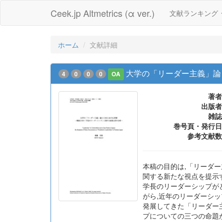
Ceek.jp Altmetrics (α ver.)
文献ランキング
ホーム
文献詳細
大学の「リーダー主義」論
4
0
0
0
OA
著者
出版者
雑誌
巻号頁・発行日
参考文献数
本稿の目的は,「リーダ
関する新たな視点を提示
学長のリーダーシップが
がら,近年のリーダーシ
発展してきた「リーダー
プについての三つの命題