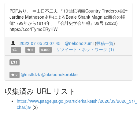
PDFあり。 ⇒山口不二夫 「19世紀初頭Country Traderの会計
Jardine Matheson史料によるBeale Shank Magniac商会の帳
簿1799年から1814年」 『会計史学会年報』39号 (2020)
https://t.co/lTymoERyHW
2022-07-05 23:07:45
@nekonoizumi
(
投稿一覧
)
リツイート・ネットワーク (1)
1
6
0.000
1
@msttdzk
@akebonokorokke
2
収集済み URL リスト
https://www.jstage.jst.go.jp/article/kaikeishi/2020/39/2020_31/_
char/ja/
(2)