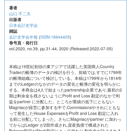
著者
山口 不二夫
出版者
日本会計史学会
雑誌
会計史学会年報
(
ISSN:18844405
)
巻号頁・発行日
vol.2020, no.39, pp.31-44, 2020 (Released:2022-07-05)
本稿は19世紀初頭の東アジアで活躍した英国商人Country
Traderの帳簿のデータの検討を行う。前稿では,すでに1799年
の帳簿組織について検討している。本稿は1799年から1814年
までのLedgerのなかのデータの変化と帳簿の変化を明らかに
する。本商会は4人で始まったpartnership企業であり,最初の2
期は剰余金を残さないようにProfit and Loss 勘定のなかで利
益をpartner に分配した。ところが業績の低下にともない
Magniacが経営に参加する中で,Commissionsやそれにともな
って発生したHouse ExpensesをProfit and Loss 勘定に入れ
る前に分配してしまった。さらにMagniacがpartner に加わっ
てからはLedger が2部作成され,資産負債で構成された
Balance勘定がStock勘定にとって代わり,剰余金が計上される