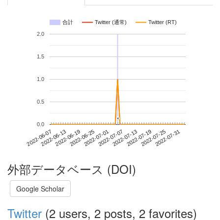
合計
Twitter (通常)
Twitter (RT)
2.0
1.5
1.0
0.5
*
*
0.0
2022-07-25
2022-06-07
2022-06-25
2022-07-13
2022-07-31
2022-06-13
2022-07-01
2022-07-19
2022-06-19
2022-07-07
外部データベース (DOI)
Google Scholar
Twitter
(2 users, 2 posts, 2 favorites)