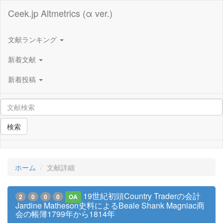
Ceek.jp Altmetrics (α ver.)
文献ランキング
新着文献
新着投稿
検索
ホーム
文献詳細
19世紀初頭Country Traderの会計
2
0
0
0
OA
Jardine Matheson史料によるBeale Shank Magniac商
会の帳簿1799年から1814年