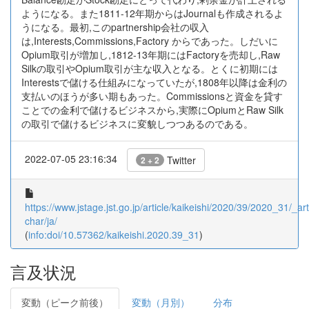
ようになる。また1811-12年期からはJournalも作成されるよ
うになる。最初,このpartnership会社の収入
は,Interests,Commissions,Factory からであった。しだいに
Opium取引が増加し,1812-13年期にはFactoryを売却し,Raw
Silkの取引やOpium取引が主な収入となる。とくに初期には
Interestsで儲ける仕組みになっていたが,1808年以降は金利の
支払いのほうが多い期もあった。Commissionsと資金を貸す
ことでの金利で儲けるビジネスから,実際にOpiumとRaw Silk
の取引で儲けるビジネスに変貌しつつあるのである。
2022-07-05 23:16:34
Twitter
2 + 2
https://www.jstage.jst.go.jp/article/kaikeishi/2020/39/2020_31/_arti
char/ja/
(
info:doi/10.57362/kaikeishi.2020.39_31
)
言及状況
変動（ピーク前後）
変動（月別）
分布