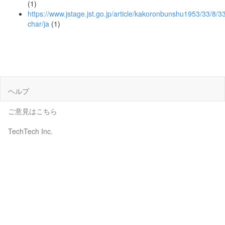
(1)
https://www.jstage.jst.go.jp/article/kakoronbunshu1953/33/8/
char/ja
(1)
ヘルプ
ご意見はこちら
TechTech Inc.