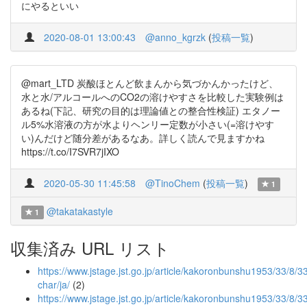
にやるといい
2020-08-01 13:00:43
@anno_kgrzk
(
投稿一覧
)
@mart_LTD 炭酸ほとんど飲まんから気づかんかったけど、
水と水/アルコールへのCO2の溶けやすさを比較した実験例は
あるね(下記、研究の目的は理論値との整合性検証) エタノー
ル5%水溶液の方が水よりヘンリー定数が小さい(=溶けやす
い)んだけど随分差があるなあ。詳しく読んで見ますかね
https://t.co/I7SVR7jIXO
2020-05-30 11:45:58
@TinoChem
(
投稿一覧
)
1
@takatakastyle
1
収集済み URL リスト
https://www.jstage.jst.go.jp/article/kakoronbunshu1953/33/8/3
char/ja/
(2)
https://www.jstage.jst.go.jp/article/kakoronbunshu1953/33/8/