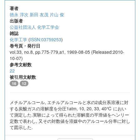
著者
徳永 淳次
新田 友茂
片山 俊
出版者
公益社団法人 化学工学会
雑誌
化学工学
(
ISSN:03759253
)
巻号頁・発行日
vol.33, no.8, pp.775-779,a1, 1969-08-05 (Released:2010-
10-07)
参考文献数
22
被引用文献数
16
12
メチルアルコール, エチルアルコールと水の2成分系溶液に対
する炭酸ガスの溶解度を分圧1atm, 10, 20, 33, 40℃ におい
て測定した.実験によって得られた溶解度の平滑値をヘンリー
定数で表わし, 又その対数値を溶媒中のアルコール分率に対し
て図示した.