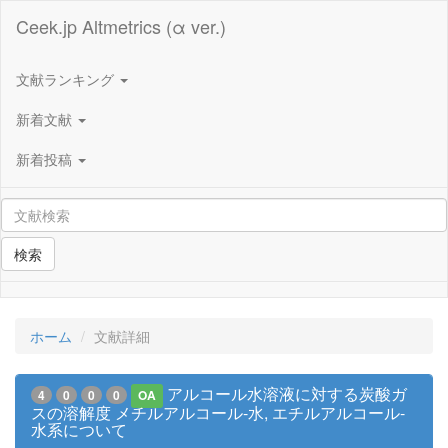
Ceek.jp Altmetrics (α ver.)
文献ランキング
新着文献
新着投稿
検索
ホーム
文献詳細
アルコール水溶液に対する炭酸ガ
4
0
0
0
OA
スの溶解度 メチルアルコール-水, エチルアルコール-
水系について