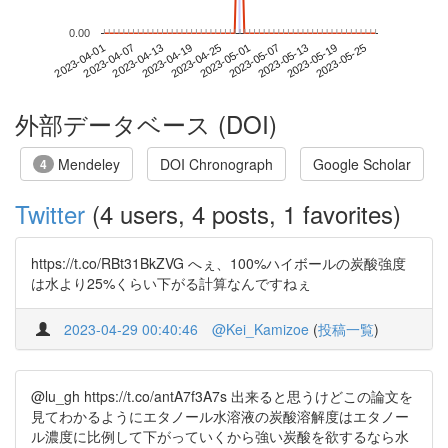
0.00
2023-05-19
2023-04-01
2023-04-19
2023-05-07
2023-05-25
2023-04-07
2023-04-25
2023-05-13
2023-04-13
2023-05-01
外部データベース (DOI)
Mendeley
DOI Chronograph
Google Scholar
4
Twitter
(4 users, 4 posts, 1 favorites)
https://t.co/RBt31BkZVG へぇ、100%ハイボールの炭酸強度
は水より25%くらい下がる計算なんですねぇ
2023-04-29 00:40:46
@Kei_Kamizoe
(
投稿一覧
)
@lu_gh https://t.co/antA7f3A7s 出来ると思うけどこの論文を
見てわかるようにエタノール水溶液の炭酸溶解度はエタノー
ル濃度に比例して下がっていくから強い炭酸を欲するなら水