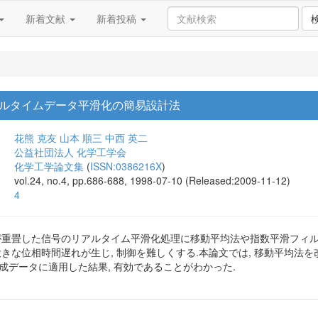
新着文献
新着投稿
ルタイムデータ平滑化の簡易設計法
花熊 克友
山本 順三
中西 英二
公益社団法人 化学工学会
化学工学論文集
(
ISSN:0386216X
)
vol.24, no.4, pp.686-688, 1998-07-10 (Released:2009-11-12)
4
が重畳した信号のリアルタイム平滑化処理に移動平均法や指数平滑フィル
大きな位相時間遅れが生じ, 制御を難しくする.本論文では, 移動平均法
成データに適用した結果, 有効であることがわかった.