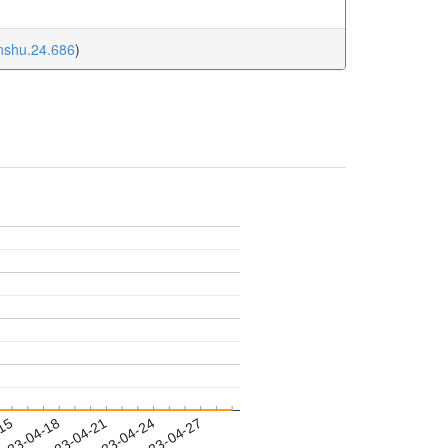
unshu.24.686
)
-15
023-04-18
2023-04-21
2023-04-24
2023-04-27