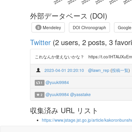
外部データベース (DOI)
Mendeley
DOI Chronograph
Google
5
Twitter
(2 users, 2 posts, 3 favori
これなんか使えないかな？ https://t.co/IHTAlJXuE
2023-04-01 20:20:10
@lawn_rep
(
投稿一覧
)
@yuuki9984
1
@yuuki9984
@yasstake
2
収集済み URL リスト
https://www.jstage.jst.go.jp/article/kakoronbuns