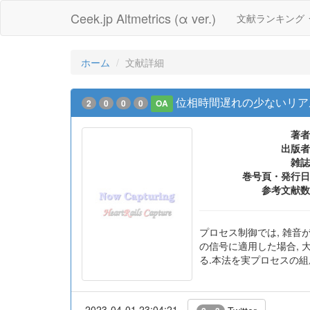
Ceek.jp Altmetrics (α ver.)
文献ランキング
ホーム
文献詳細
位相時間遅れの少ないリア
2
0
0
0
OA
著者
出版者
雑誌
巻号頁・発行日
参考文献数
プロセス制御では, 雑音
の信号に適用した場合, 
る.本法を実プロセスの組
2023-04-01 23:04:21