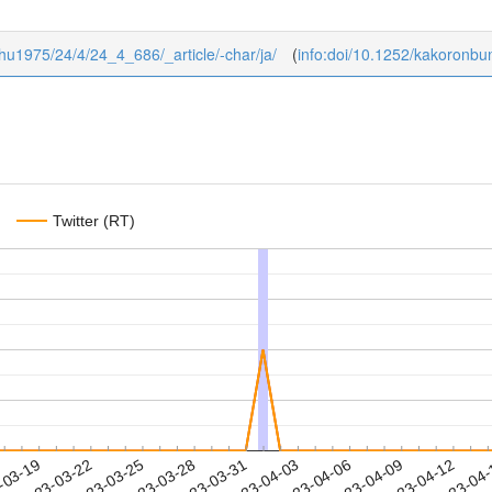
shu1975/24/4/24_4_686/_article/-char/ja/
(
info:doi/10.1252/kakoronb
Twitter (RT)
2023-04-09
2023-04-12
2023-04
-03-19
2
2023-03-22
2023-03-25
2023-03-28
2023-03-31
2023-04-03
2023-04-06