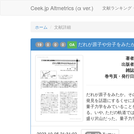
Ceek.jp Altmetrics (α ver.)
文献ランキング
ホーム
文献詳細
だれが原子や分子をみたか
19
0
0
0
OA
著者
出版者
雑誌
巻号頁・発行日
だれが原子をみたか。そ
発見を話題にするくせに
量子力学をみていること
る。いや, ただの軌道で
盛り沢山だった。量子力
2023-10-05 21:31:02