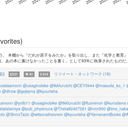
vorites)
う。 本棚から『だれが原子をみたか』を取り出し、また『化学と教育
この記事は「今日は、あの本に書けなかったことを書く」として93年に執筆されたものだ
覧
)
リツイート・ネットワーク (18)
21
41
0.314
osidaamonn
@usaginobike
@tkkfuruichi
@CEY3944
@masuda_ko_1
e
@dtrzw
@gejiqmq
@kyuurisha
aamonn
@yotb11
@usaginobike
@tkkfuruichi
@fluorenon
@kurodams
atatatamiya
@pub_physmura
@Theta82407281
@nmr900
@ims_nak
oto
@ShmzTa2o
@wilsonstheorem
@kyuurisha
@YamanamiBooks
@A