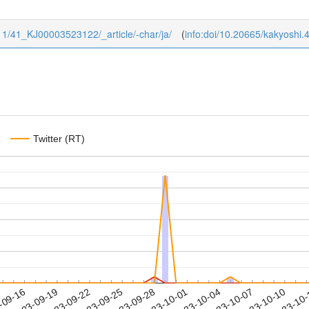
1/11/41_KJ00003523122/_article/-char/ja/
(
info:doi/10.20665/kakyoshi
Twitter (RT)
2023-10-07
2023-10-10
2023-10
-09-16
2
2023-09-19
2023-09-22
2023-09-25
2023-09-28
2023-10-01
2023-10-04