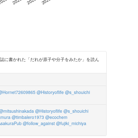
』誌に書かれた「だれが原子や分子をみたか」を読ん
。
@Hornet72609865
@Historyoflife
@s_shouichi
@mitsushinakada
@Historyoflife
@s_shouichi
amura
@timbalero1973
@ecochem
sakuraPub
@follow_against
@fujiki_michiya