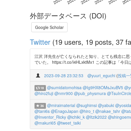
外部データベース (DOI)
Google Scholar
Twitter
(19 users, 19 posts, 37 fa
江沢 洋先生が亡くなられたと知り、とても残念に思
でいた。 https://t.co/I4HLxktMx1 
2023-09-28 23:32:53
@yuuri_eguchi
(
投稿一
@sumidatomohisa
@Ig9HX8OMsJxuBV5
@y
18
@hiro2fuji
@nmr900
@pub_physmura
@TsuInCircl
@miraimaterial
@sughimsi
@yabuki
@yosid
36
@tani6s
@EnagoJapan
@hiro_t
@nakae_tshr
@tat
@Inventor_Ricky
@ichiki_k
@Itzik2022
@shingoem
@makuri65
@tweet_taiki