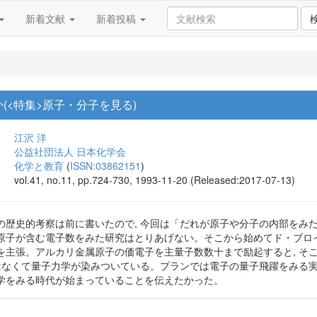
新着文献
新着投稿
(<特集>原子・分子を見る)
江沢 洋
公益社団法人 日本化学会
化学と教育
(
ISSN:03862151
)
vol.41, no.11, pp.724-730, 1993-11-20 (Released:2017-07-13)
の歴史的考察は前に書いたので, 今回は「だれが原子や分子の内部をみ
原子が含む電子数をみた研究はとりあげない。そこから始めてド・ブロイ
を主張。アルカリ金属原子の価電子を主量子数数十まで励起すると, そ
はなくて量子力学が染みついている。プランでは電子の量子飛躍をみる実
学をみる時代が始まっていることを伝えたかった。