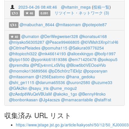
2023-04-26 08:48:46
@vitamin_mega
(
投稿一覧
)
リツイート・ネットワーク (3)
3
46
0.091
@mabuchan_8644
@mitasomam
@potepote87
3
@umaton
@DerWegweiser328
@konatsu4168
40
@miyako56305287
@Peace99466805
@i0VMsh3XnpI1xH6
@CitrinePleiades
@pomuha115
@Sakura09776254
@hitopicchi322
@mk46614193
@alicexkingyo
@bofp1997
@piyo1500
@pyonkic61819386
@em71420478
@pokopu5
@premdita
@PtEjv4nmLxSVIiq
@Blow5b0VEOosHVo
@momoko13689566
@pD5ch0rzTiEkIjz
@poposnyan
@mitasomam
@1256Esatomo
@hana_gedoku
@shi_ge1115
@daruma65536
@uuron2580
@uzume33
@GAk2kn
@sayu_iris
@ume_mogu2
@zAedp8WuQeVBUaM
@akoko_1go
@BennyHiroko
@bonbonkasan
@Jg4acszs
@mamacantabile
@staff1st
収集済み URL リスト
https://www.jstage.jst.go.jp/article/kakyoshi/50/12/50_KJ000