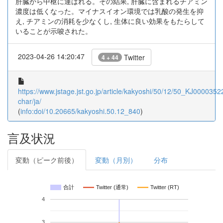
肝臓から中枢に運ばれる。その結果, 肝臓に含まれるチアミン
濃度は低くなった。マイナスイオン環境では乳酸の発生を抑
え, チアミンの消耗を少なくし, 生体に良い効果をもたらして
いることが示唆された。
2023-04-26 14:20:47
Twitter
4 + 44
https://www.jstage.jst.go.jp/article/kakyoshi/50/12/50_KJ00003522
char/ja/
(
info:doi/10.20665/kakyoshi.50.12_840
)
言及状況
変動（ピーク前後）
変動（月別）
分布
合計
Twitter (通常)
Twitter (RT)
4
3