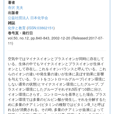
著者
寺沢 充夫
出版者
公益社団法人 日本化学会
雑誌
化学と教育
(
ISSN:03862151
)
巻号頁・発行日
vol.50, no.12, pp.840-843, 2002-12-20 (Released:2017-07-
11)
空気中ではマイナスイオンとプラスイオンが同時に存在して
いる。生体の中でもマイナスイオンとプラスイオンが生体イ
オンとして存在し, これをイオンバランスと呼んでいる。これ
らのイオンの違いや発生量の違いが生体に及ぼす効果に影響
を与えている。ラットをコントロールグループ(イオン環境に
しない通常の状態)とマイナスイオン環境にしたグループ, プ
ラスイオン環境にしたグループそれぞれ5匹ずつ3群に分け,
イオン環境にさらす。コントロールを基準とした場合, プラス
イオン環境では多量のピルビン酸が発生し, それを分解するた
めに多量のチアミン(ビタミンの種類ではビタミンB_1と呼ば
れる)が消費される。その時, 多量のチアミンが血液によって