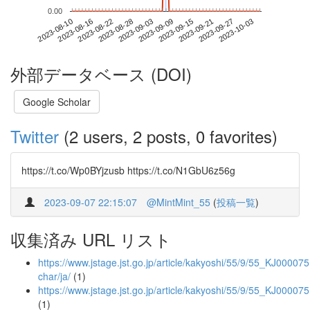
0.00
2023-09-27
2023-08-10
2023-08-28
2023-09-15
2023-10-03
2023-08-16
2023-09-03
2023-09-21
2023-08-22
2023-09-09
外部データベース (DOI)
Google Scholar
Twitter
(2 users, 2 posts, 0 favorites)
https://t.co/Wp0BYjzusb https://t.co/N1GbU6z56g
2023-09-07 22:15:07
@MintMint_55
(
投稿一覧
)
収集済み URL リスト
https://www.jstage.jst.go.jp/article/kakyoshi/55/9/55_KJ000075
char/ja/
(1)
https://www.jstage.jst.go.jp/article/kakyoshi/55/9/55_KJ0000
(1)