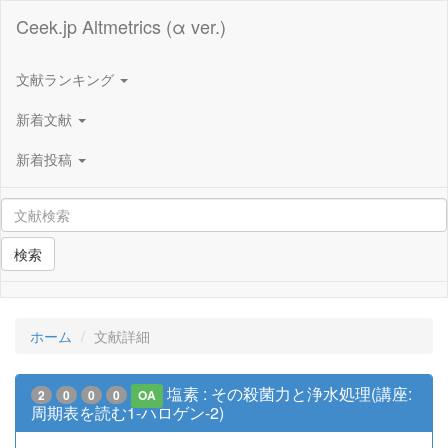
Ceek.jp Altmetrics (α ver.)
文献ランキング
新着文献
新着投稿
検索
ホーム
文献詳細
塩素 : その殺菌力と浄水処理(講座:
2
0
0
0
OA
周期表を読む1-ハロゲン-2)