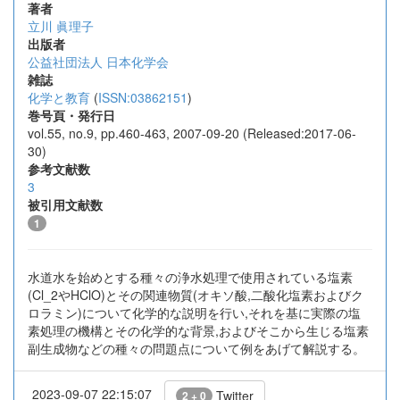
著者
立川 眞理子
出版者
公益社団法人 日本化学会
雑誌
化学と教育
(
ISSN:03862151
)
巻号頁・発行日
vol.55, no.9, pp.460-463, 2007-09-20 (Released:2017-06-
30)
参考文献数
3
被引用文献数
1
水道水を始めとする種々の浄水処理で使用されている塩素
(Cl_2やHClO)とその関連物質(オキソ酸,二酸化塩素およびク
ロラミン)について化学的な説明を行い,それを基に実際の塩
素処理の機構とその化学的な背景,およびそこから生じる塩素
副生成物などの種々の問題点について例をあげて解説する。
2023-09-07 22:15:07
Twitter
2 + 0