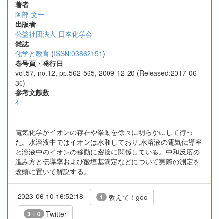
著者
阿部 文一
出版者
公益社団法人 日本化学会
雑誌
化学と教育
(
ISSN:03862151
)
巻号頁・発行日
vol.57, no.12, pp.562-565, 2009-12-20 (Released:2017-06-
30)
参考文献数
4
電気化学がイオンの存在や挙動を徐々に明らかにして行っ
た。水溶液中ではイオンは水和しており,水溶液の電気伝導率
と溶液中のイオンの移動に密接に関係している。中和反応の
進み方と伝導率および酸塩基滴定などについて実際の測定を
念頭に置いて解説する。
2023-06-10 16:52:18
教えて！goo
1
Twitter
3 + 0