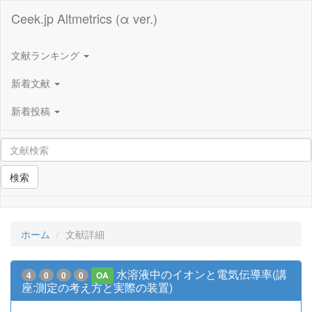
Ceek.jp Altmetrics (α ver.)
文献ランキング
新着文献
新着投稿
検索
ホーム
文献詳細
水溶液中のイオンと電気伝導率(講
4
0
0
0
OA
座:測定の考え方と実際の装置)