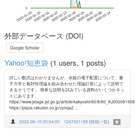
0
2020-03-08
2020-01-20
2020-02-07
2020-02-25
2020-03-14
2020-01-26
2020-02-13
2020-03-02
2020-02-01
2020-02-19
外部データベース (DOI)
Google Scholar
Yahoo!知恵袋
(1 users, 1 posts)
詳しい数式はわかりませんが、水銀の電子配置について、量
子力学と相対性理論を組み合わせた理論計算によって説明で
きるそうです。 簡単な説明を試みている資料がいくつかネッ
トにあります。
https://www.jstage.jst.go.jp/article/kakyoshi/60/8/60_KJ00008195
https://plaza.rakuten.co.jp/cynqa2 ...
2022-06-10 20:04:00
1247021185
(
投稿一覧
)