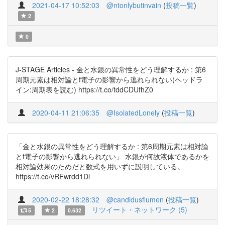
2021-04-17 10:52:03
@ntonlybutinvain
(
投稿一覧
)
2
0
J-STAGE Articles - 金と水銀の異常性をどう理解するか : 第6
周期元素は相対論とf電子の影響から逃れられない(ヘッドラ
イン:周期表を読む) https://t.co/tddCDUfhZ0
2020-04-11 21:06:35
@IsolatedLonely
(
投稿一覧
)
「金と水銀の異常性をどう理解するか : 第6周期元素は相対論
とf電子の影響から逃れられない」 水銀が何故液体であるかを
相対論効果のためだと数式を用いずに説明している。
https://t.co/vRFwrdd1Dl
2020-02-22 18:28:32
@candidusflumen
(
投稿一覧
)
リツイート・ネットワーク (5)
5
2
0.632