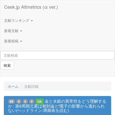
Ceek.jp Altmetrics (α ver.)
文献ランキング
新着文献
新着投稿
検索
ホーム
文献詳細
金と水銀の異常性をどう理解する
89
0
0
0
OA
か : 第6周期元素は相対論とf電子の影響から逃れられ
ない(ヘッドライン:周期表を読む)