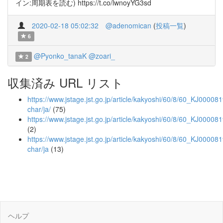
イン:周期表を読む) https://t.co/lwnoyYG3sd
2020-02-18 05:02:32
@adenomican
(
投稿一覧
)
6
@Pyonko_tanaK
@zoari_
2
収集済み URL リスト
https://www.jstage.jst.go.jp/article/kakyoshi/60/8/60_KJ000081
char/ja/
(75)
https://www.jstage.jst.go.jp/article/kakyoshi/60/8/60_KJ0000
(2)
https://www.jstage.jst.go.jp/article/kakyoshi/60/8/60_KJ00008
char/ja
(13)
ヘルプ