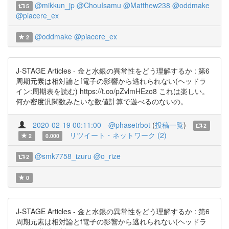
@mikkun_jp
@ChouIsamu
@Matthew238
@oddmake
5
@piacere_ex
@oddmake
@piacere_ex
2
J-STAGE Articles - 金と水銀の異常性をどう理解するか : 第6
周期元素は相対論とf電子の影響から逃れられない(ヘッドラ
イン:周期表を読む) https://t.co/pZvlmHEzo8 これは楽しい。
何か密度汎関数みたいな数値計算で遊べるのないの。
2020-02-19 00:11:00
@phasetrbot
(
投稿一覧
)
2
リツイート・ネットワーク (2)
2
0.000
@smk7758_izuru
@o_rize
2
0
J-STAGE Articles - 金と水銀の異常性をどう理解するか : 第6
周期元素は相対論とf電子の影響から逃れられない(ヘッドラ