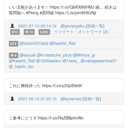
いい文献があります！ https://t.co/QbKX8ldHMJ 細… 続きは
質問箱へ #Peing #質問箱 https://t.co/pimKH6zNjr
2021-07-10 00:14:12
@gensogaku
(
投稿一覧
)
リツイート・ネットワーク (2)
2
13
0.250
@factor0215std
@Kasshii_Rail
2
@siyuuki
@k1assische_phys
@Mirixya_jp
8
@Kasshii_Rail
@1206wataru
@1ssey_
@nakagawamina37
@_haichi_fan
これに興味持った https://t.co/y33ptEkk9I
2021-05-10 01:22:10
@kynameq
(
投稿一覧
)
ご参考にどうぞ https://t.co/RaZBBpfmWx